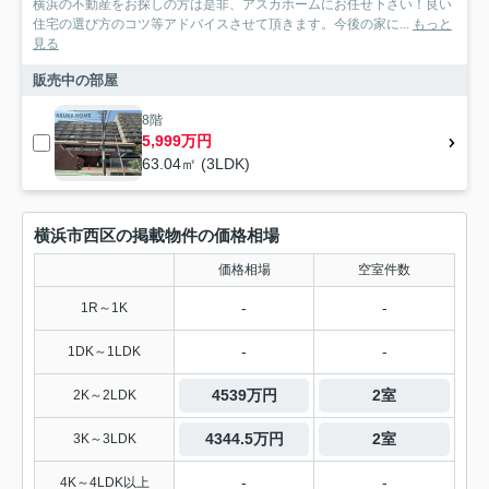
横浜の不動産をお探しの方は是非、アスカホームにお任せ下さい！良い
住宅の選び方のコツ等アドバイスさせて頂きます。今後の家に...
もっと
見る
販売中の部屋
8階
5,999万円
63.04㎡ (3LDK)
横浜市西区の掲載物件の価格相場
価格相場
空室件数
-
-
1R～1K
-
-
1DK～1LDK
4539万円
2室
2K～2LDK
4344.5万円
2室
3K～3LDK
-
-
4K～4LDK以上