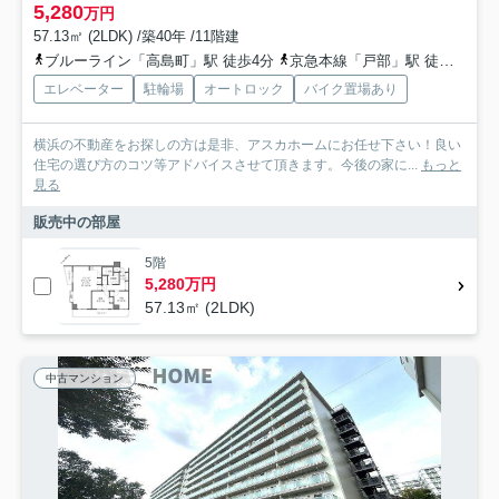
5,280
万円
57.13㎡ (2LDK) /築40年 /11階建
ブルーライン「高島町」駅 徒歩4分
京急本線「戸部」駅 徒歩7分
エレベーター
駐輪場
オートロック
バイク置場あり
横浜の不動産をお探しの方は是非、アスカホームにお任せ下さい！良い
住宅の選び方のコツ等アドバイスさせて頂きます。今後の家に...
もっと
見る
販売中の部屋
5階
5,280万円
57.13㎡ (2LDK)
中古マンション