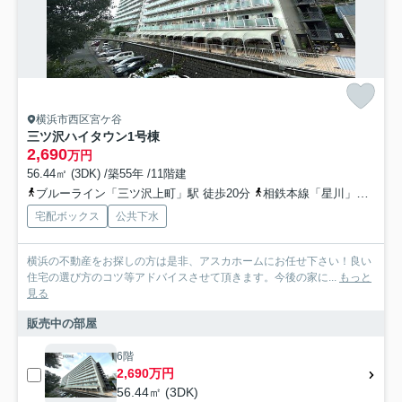
横浜市西区宮ケ谷
三ツ沢ハイタウン1号棟
2,690
万円
56.44㎡ (3DK) /築55年 /11階建
ブルーライン「三ツ沢上町」駅 徒歩20分
相鉄本線「星川」駅 徒歩22分
宅配ボックス
公共下水
横浜の不動産をお探しの方は是非、アスカホームにお任せ下さい！良い
住宅の選び方のコツ等アドバイスさせて頂きます。今後の家に...
もっと
見る
販売中の部屋
6階
2,690万円
56.44㎡ (3DK)