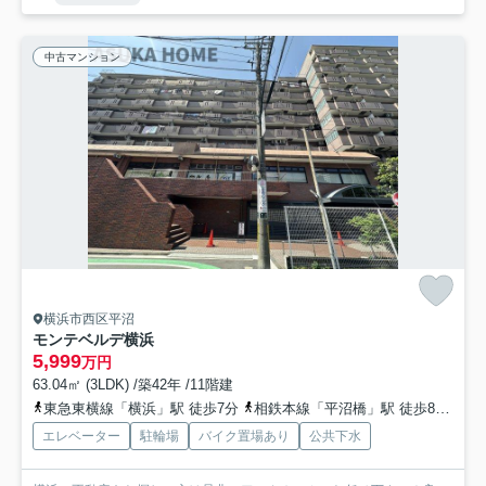
中古マンション
横浜市西区平沼
モンテベルデ横浜
5,999
万円
63.04㎡ (3LDK) /築42年 /11階建
東急東横線「横浜」駅 徒歩7分
相鉄本線「平沼橋」駅 徒歩8分
ブ
エレベーター
駐輪場
バイク置場あり
公共下水