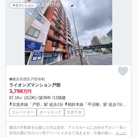
中古マンション
横浜市西区戸部本町
ライオンズマンション戸部
3,798
万円
87.19㎡ (2LDK) /築39年 /11階建
京急本線「戸部」駅 徒歩2分
相鉄本線「平沼橋」駅 徒歩7分
ブル
エレベーター
オートロック
公共下水
横浜の不動産をお探しの方は是非、アスカホームにお任せ下さい！良い
住宅の選び方のコツ等アドバイスさせて頂きます。今後の家に...
もっと