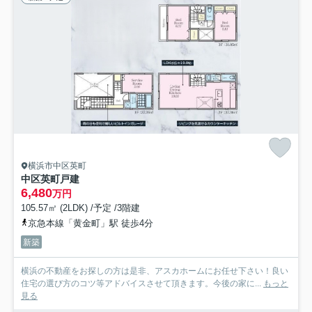
横浜市中区英町
中区英町戸建
6,480
万円
105.57㎡ (2LDK) /予定 /3階建
京急本線「黄金町」駅 徒歩4分
新築
横浜の不動産をお探しの方は是非、アスカホームにお任せ下さい！良い
住宅の選び方のコツ等アドバイスさせて頂きます。今後の家に...
もっと
見る