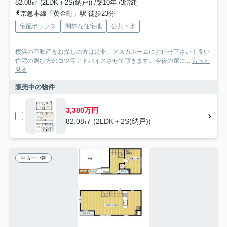
82.08㎡ (2LDK＋2S(納戸)) /築10年 /3階建
京急本線「黄金町」駅 徒歩23分
宅配ボックス
閑静な住宅地
公共下水
横浜の不動産をお探しの方は是非、アスカホームにお任せ下さい！良い
住宅の選び方のコツ等アドバイスさせて頂きます。今後の家に...
もっと
見る
販売中の物件
3,380万円
82.08㎡ (2LDK＋2S(納戸))
中古一戸建