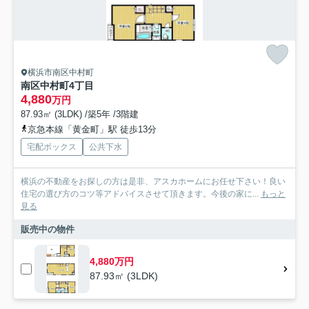
横浜市南区中村町
南区中村町4丁目
4,880
万円
87.93㎡ (3LDK) /築5年 /3階建
京急本線「黄金町」駅 徒歩13分
宅配ボックス
公共下水
横浜の不動産をお探しの方は是非、アスカホームにお任せ下さい！良い
住宅の選び方のコツ等アドバイスさせて頂きます。今後の家に...
もっと
見る
販売中の物件
4,880万円
87.93㎡ (3LDK)