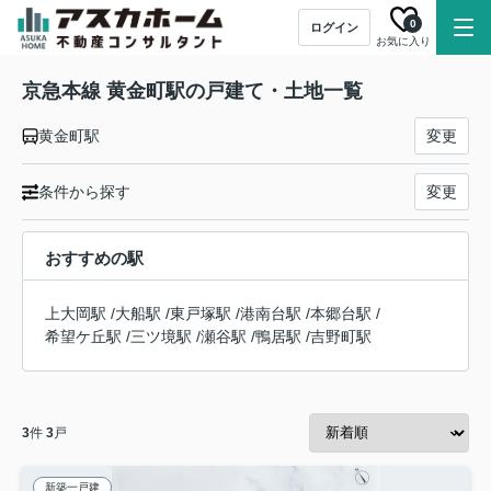
0
ログイン
お気に入り
京急本線 黄金町駅の戸建て・土地一覧
黄金町駅
変更
条件から探す
変更
おすすめの駅
上大岡駅
/
大船駅
/
東戸塚駅
/
港南台駅
/
本郷台駅
/
希望ケ丘駅
/
三ツ境駅
/
瀬谷駅
/
鴨居駅
/
吉野町駅
3
件
3
戸
新築一戸建