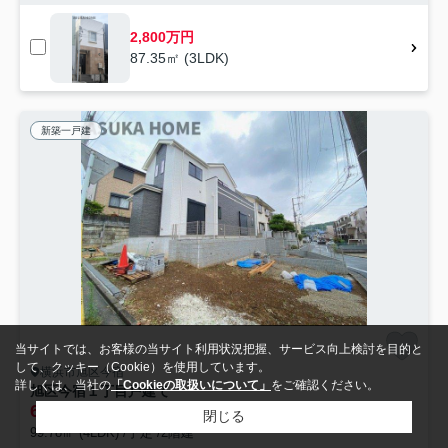
2,800万円
87.35㎡ (3LDK)
新築一戸建
当サイトでは、お客様の当サイト利用状況把握、サービス向上検討を目的と
して、クッキー（Cookie）を使用しています。
横浜市旭区今宿
詳しくは、当社の
「Cookieの取扱いについて」
をご確認ください。
旭区今宿１丁目戸建て
6,190
万円
閉じる
99.78㎡ (4LDK) /予定 /2階建