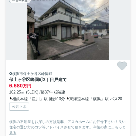
中古一戸建
横浜市保土ケ谷区峰岡町
保土ヶ谷区峰岡町2丁目戸建て
6,680
万円
162.25㎡ (5LDK) /築37年 /2階建
相鉄本線「星川」駅 徒歩13分
東海道本線「横浜」駅 バス20分 相鉄バス「峰岡上」 停歩3分
公共下水
横浜の不動産をお探しの方は是非、アスカホームにお任せ下さい！良い
住宅の選び方のコツ等アドバイスさせて頂きます。今後の家に...
もっと
見る