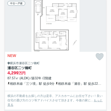
中古一戸建
NEW
横浜市瀬谷区二ツ橋町
瀬谷区二ツ橋町
4,299
万円
87.57㎡ (4LDK) /築32年 /2階建
相鉄本線「三ツ境」駅 徒歩9分
相鉄本線「瀬谷」駅 徒歩22分
相鉄
横浜の不動産をお探しの方は是非、アスカホームにお任せ下さい！良い
住宅の選び方のコツ等アドバイスさせて頂きます。今後の家に...
もっと
見る