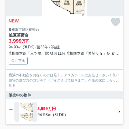
NEW
横浜市旭区笹野台
旭区笹野台
3,999
万円
94.93㎡ (3LDK) /築33年 /2階建
相鉄本線「三ツ境」駅 徒歩11分
相鉄本線「希望ケ丘」駅 徒歩21分
公共下水
横浜の不動産をお探しの方は是非、アスカホームにお任せ下さい！良い
住宅の選び方のコツ等アドバイスさせて頂きます。今後の家に...
もっと
見る
販売中の物件
3,999万円
94.93㎡ (3LDK)