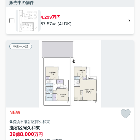
販売中の物件
4,299万円
87.57㎡ (4LDK)
中古一戸建
NEW
横浜市瀬谷区阿久和東
瀬谷区阿久和東
39
8,000
億
万円