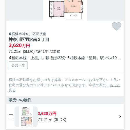
横浜市神奈川区羽沢南
神奈川区羽沢南３丁目
3,620
万円
71.21㎡ (3LDK) /築41年 /2階建
相鉄本線「上星川」駅 徒歩22分
相鉄本線「星川」駅 バス10分 神奈川中央交通「羽沢南」 停歩3分
公共下水
横浜の不動産をお探しの方は是非、アスカホームにお任せ下さい！良い
住宅の選び方のコツ等アドバイスさせて頂きます。今後の家に...
もっと
見る
販売中の物件
3,620万円
71.21㎡ (3LDK)