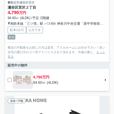
横浜市瀬谷区宮沢
瀬谷区宮沢２丁目
4,790
万円
94.60㎡ (4LDK) /予定 /2階建
相鉄本線「三ツ境」駅 バス8分 神奈川中央交通「原中学校前」 停歩11分
駐車2台可
公共下水
新築
横浜の不動産をお探しの方は是非、アスカホームにお任せ下さい！良い
住宅の選び方のコツ等アドバイスさせて頂きます。今後の家に...
もっと
見る
販売中の物件
4,790万円
94.60㎡ (4LDK)
新築一戸建