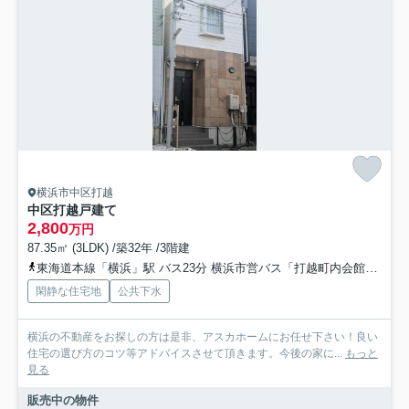
横浜市中区打越
中区打越戸建て
2,800
万円
87.35㎡ (3LDK) /築32年 /3階建
東海道本線「横浜」駅 バス23分 横浜市営バス「打越町内会館前」 停歩3分
閑静な住宅地
公共下水
横浜の不動産をお探しの方は是非、アスカホームにお任せ下さい！良い
住宅の選び方のコツ等アドバイスさせて頂きます。今後の家に...
もっと
見る
販売中の物件