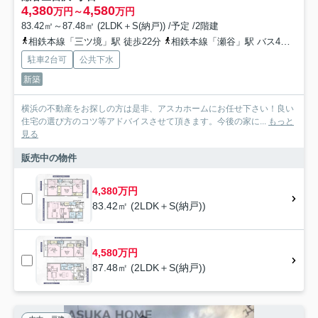
4,380
4,580
万円～
万円
83.42㎡～87.48㎡ (2LDK＋S(納戸)) /予定 /2階建
相鉄本線「三ツ境」駅 徒歩22分
相鉄本線「瀬谷」駅 バス4分 相鉄バス「南台Ｂ集会場」 停歩10分
駐車2台可
公共下水
新築
横浜の不動産をお探しの方は是非、アスカホームにお任せ下さい！良い
住宅の選び方のコツ等アドバイスさせて頂きます。今後の家に...
もっと
見る
販売中の物件
4,380万円
83.42㎡ (2LDK＋S(納戸))
4,580万円
87.48㎡ (2LDK＋S(納戸))