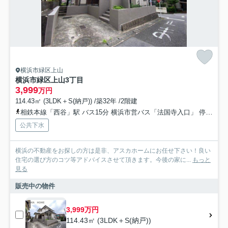
横浜市緑区上山
横浜市緑区上山3丁目
3,999
万円
114.43㎡ (3LDK＋S(納戸)) /築32年 /2階建
相鉄本線「西谷」駅 バス15分 横浜市営バス「法国寺入口」 停歩15分
公共下水
横浜の不動産をお探しの方は是非、アスカホームにお任せ下さい！良い
住宅の選び方のコツ等アドバイスさせて頂きます。今後の家に...
もっと
見る
販売中の物件
3,999万円
114.43㎡ (3LDK＋S(納戸))