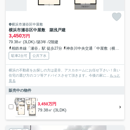
横浜市瀬谷区中屋敷
横浜市瀬谷区中屋敷 築浅戸建
3,450
万円
79.38㎡ (3LDK) /築3年 /2階建
相鉄本線「瀬谷」駅 徒歩27分
神奈川中央交通「中屋敷（横浜市瀬谷区）」バス停下車 徒歩6分
駐車2台可
公共下水
横浜の不動産をお探しの方は是非、アスカホームにお任せ下さい！良い
住宅の選び方のコツ等アドバイスさせて頂きます。今後の家に...
もっと
見る
販売中の物件
3,450万円
79.38㎡ (3LDK)