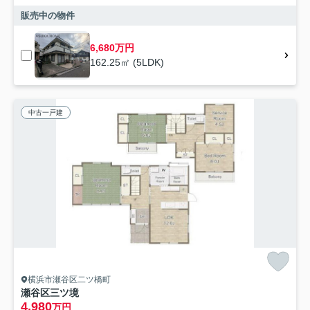
販売中の物件
6,680万円
162.25㎡ (5LDK)
中古一戸建
横浜市瀬谷区二ツ橋町
瀬谷区三ツ境
4,980
万円