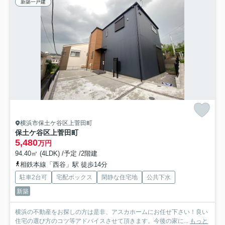
新築一戸建
横浜市保土ケ谷区上菅田町
保土ケ谷区上菅田町
5,480
万円
94.40㎡ (4LDK) /予定 /2階建
相鉄本線「西谷」駅 徒歩14分
駐車2台可
宅配ボックス
閑静な住宅地
公共下水
新築
横浜の不動産をお探しの方は是非、アスカホームにお任せ下さい！良い
住宅の選び方のコツ等アドバイスさせて頂きます。今後の家に...
もっと