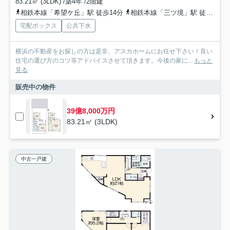
83.21㎡ (3LDK) /築4年 /2階建
相鉄本線「希望ケ丘」駅 徒歩14分
相鉄本線「三ツ境」駅 徒歩17分
宅配ボックス
公共下水
横浜の不動産をお探しの方は是非、アスカホームにお任せ下さい！良い
住宅の選び方のコツ等アドバイスさせて頂きます。今後の家に...
もっと
見る
販売中の物件
39億8,000万円
83.21㎡ (3LDK)
中古一戸建