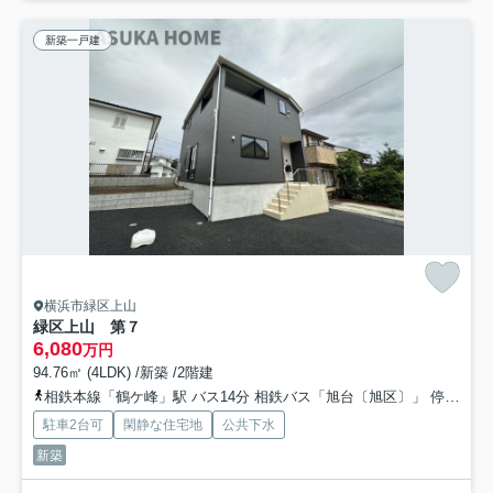
新築一戸建
横浜市緑区上山
緑区上山 第７
6,080
万円
94.76㎡ (4LDK) /新築 /2階建
相鉄本線「鶴ケ峰」駅 バス14分 相鉄バス「旭台〔旭区〕」 停歩14分
駐車2台可
閑静な住宅地
公共下水
新築