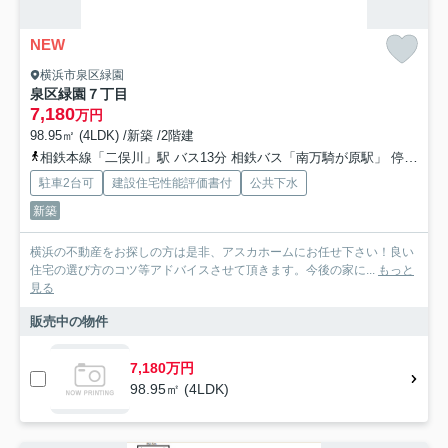
NEW
横浜市泉区緑園
泉区緑園７丁目
7,180
万円
98.95㎡ (4LDK) /新築 /2階建
相鉄本線「二俣川」駅 バス13分 相鉄バス「南万騎が原駅」 停歩10分
駐車2台可
建設住宅性能評価書付
公共下水
新築
横浜の不動産をお探しの方は是非、アスカホームにお任せ下さい！良い
住宅の選び方のコツ等アドバイスさせて頂きます。今後の家に...
もっと
見る
販売中の物件
7,180万円
98.95㎡ (4LDK)