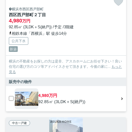
横浜市西区西戸部町
西区西戸部町２丁目
4,980
万円
92.85㎡ (3LDK＋S(納戸)) /予定 /3階建
相鉄本線「西横浜」駅 徒歩14分
公共下水
新築
横浜の不動産をお探しの方は是非、アスカホームにお任せ下さい！良い
住宅の選び方のコツ等アドバイスさせて頂きます。今後の家に...
もっと
見る
販売中の物件
4,980万円
92.85㎡ (3LDK＋S(納戸))
中古一戸建