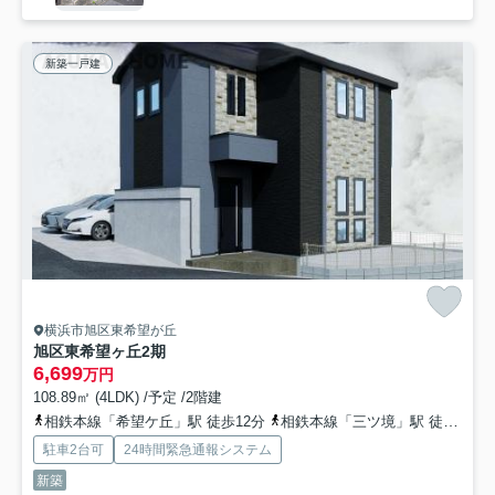
新築一戸建
横浜市旭区東希望が丘
旭区東希望ヶ丘2期
6,699
万円
108.89㎡ (4LDK) /予定 /2階建
相鉄本線「希望ケ丘」駅 徒歩12分
相鉄本線「三ツ境」駅 徒歩15分
駐車2台可
24時間緊急通報システム
新築