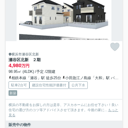
横浜市瀬谷区北新
瀬谷区北新 ２期
4,980
万円
98.95㎡ (4LDK) /予定 /2階建
相鉄本線「瀬谷」駅 徒歩25分
小田急江ノ島線「大和」駅 バス24分 相鉄バス「郵便局前（横浜市瀬谷区）」 停歩5分
駐車2台可
建設住宅性能評価書付
公共下水
新築
横浜の不動産をお探しの方は是非、アスカホームにお任せ下さい！良い
住宅の選び方のコツ等アドバイスさせて頂きます。今後の家に...
もっと
見る
販売中の物件