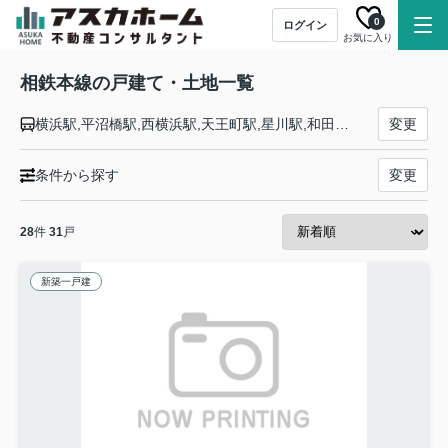
0
ログイン
お気に入り
相鉄本線の戸建て・土地一覧
横浜駅,平沼橋駅,西横浜駅,天王町駅,星川駅,和田町駅,上星川駅,西谷駅,鶴ケ峰駅,二俣川駅,希望ケ丘駅,三ツ境駅,瀬谷駅,大和駅,相模大塚駅,さがみ野駅,かしわ台駅,海老名駅
変更
条件から探す
変更
28
件
31
戸
新築一戸建