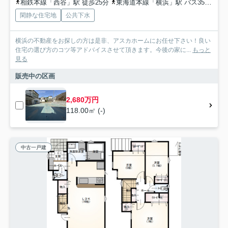
相鉄本線「西谷」駅 徒歩25分
東海道本線「横浜」駅 バス35分 神奈川中央交通「金草沢」 停歩2分
閑静な住宅地
公共下水
横浜の不動産をお探しの方は是非、アスカホームにお任せ下さい！良い
住宅の選び方のコツ等アドバイスさせて頂きます。今後の家に...
もっと
見る
販売中の区画
2,680万円
118.00㎡ (-)
中古一戸建