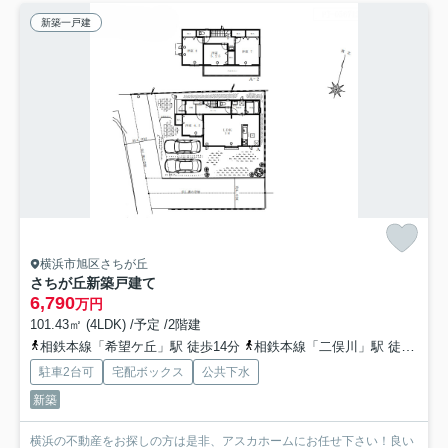
新築一戸建
横浜市旭区さちが丘
さちが丘新築戸建て
6,790
万円
101.43㎡ (4LDK) /予定 /2階建
相鉄本線「希望ケ丘」駅 徒歩14分
相鉄本線「二俣川」駅 徒歩14分
駐車2台可
宅配ボックス
公共下水
新築
横浜の不動産をお探しの方は是非、アスカホームにお任せ下さい！良い