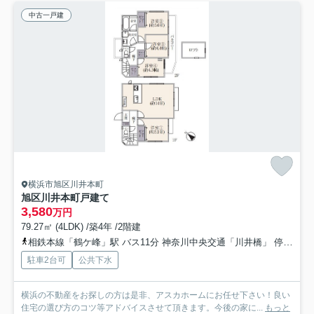
中古一戸建
横浜市旭区川井本町
旭区川井本町戸建て
3,580
万円
79.27㎡ (4LDK) /築4年 /2階建
相鉄本線「鶴ケ峰」駅 バス11分 神奈川中央交通「川井橋」 停歩11分
駐車2台可
公共下水
横浜の不動産をお探しの方は是非、アスカホームにお任せ下さい！良い
住宅の選び方のコツ等アドバイスさせて頂きます。今後の家に...
もっと