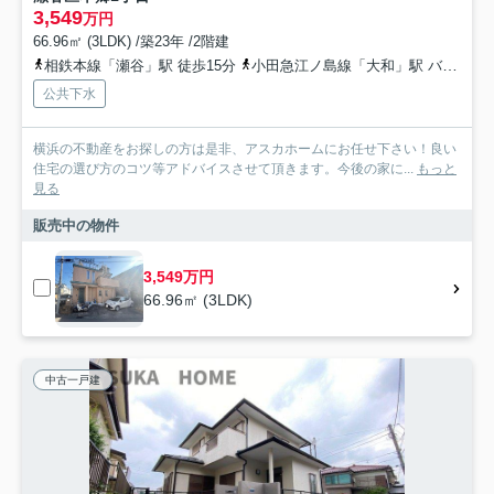
3,549
万円
66.96㎡ (3LDK) /築23年 /2階建
相鉄本線「瀬谷」駅 徒歩15分
小田急江ノ島線「大和」駅 バス26分 神奈川県大和市「大和東小学校」 停歩10分
公共下水
横浜の不動産をお探しの方は是非、アスカホームにお任せ下さい！良い
住宅の選び方のコツ等アドバイスさせて頂きます。今後の家に...
もっと
見る
販売中の物件
3,549万円
66.96㎡ (3LDK)
中古一戸建