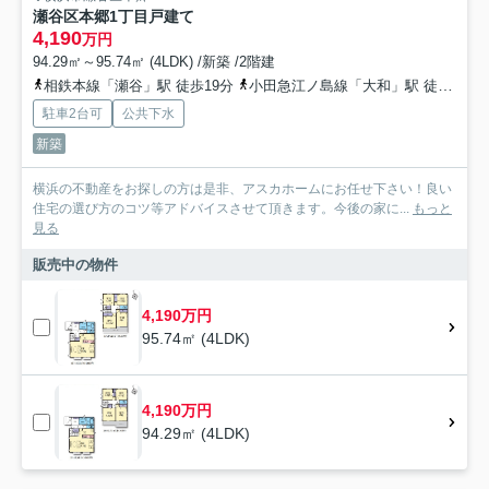
瀬谷区本郷1丁目戸建て
4,190
万円
94.29㎡～95.74㎡ (4LDK) /新築 /2階建
相鉄本線「瀬谷」駅 徒歩19分
小田急江ノ島線「大和」駅 徒歩29分
駐車2台可
公共下水
新築
横浜の不動産をお探しの方は是非、アスカホームにお任せ下さい！良い
住宅の選び方のコツ等アドバイスさせて頂きます。今後の家に...
もっと
見る
販売中の物件
4,190万円
95.74㎡ (4LDK)
4,190万円
94.29㎡ (4LDK)