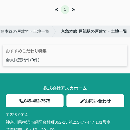
1
京急本線の戸建て・土地一覧
京急本線 戸部駅の戸建て・土地一覧
おすすめこだわり特集
会員限定物件(0件)
株式会社アスカホーム
045-482-7575
お問い合わせ
〒226-0014
神奈川県横浜市緑区台村町352-13 第ニSKハイツ 101号室
営業時間：
9：30～20：00