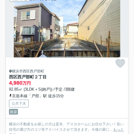
横浜市西区西戸部町
西区西戸部町２丁目
4,980
万円
92.85㎡ (3LDK＋S(納戸)) /予定 /3階建
京急本線「戸部」駅 徒歩15分
公共下水
新築
横浜の不動産をお探しの方は是非、アスカホームにお任せ下さい！良い
住宅の選び方のコツ等アドバイスさせて頂きます。今後の家に...
もっと