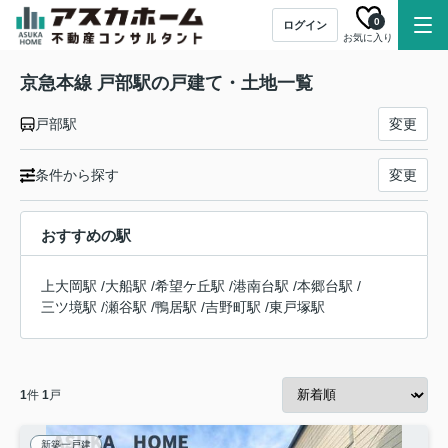
0
ログイン
お気に入り
京急本線 戸部駅の戸建て・土地一覧
戸部駅
変更
条件から探す
変更
おすすめの駅
上大岡駅
/
大船駅
/
希望ケ丘駅
/
港南台駅
/
本郷台駅
/
三ツ境駅
/
瀬谷駅
/
鴨居駅
/
吉野町駅
/
東戸塚駅
1
件
1
戸
新築一戸建