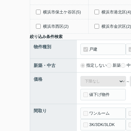
横浜市保土ケ谷区(5)
横浜市港北区(4
横浜市西区(2)
横浜市金沢区(2
絞り込み条件検索
物件種別
戸建
新築・中古
指定しない
新築
中
価格
～
値下げ物件
間取り
ワンルーム
3K/3DK/3LDK