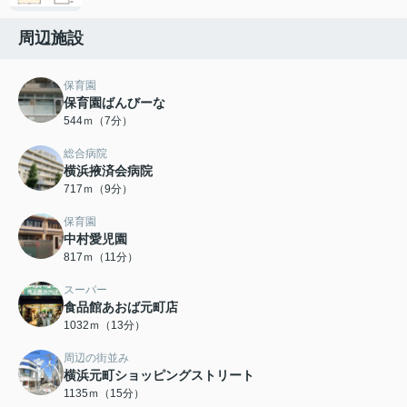
周辺施設
保育園
保育園ばんびーな
544ｍ（7分）
総合病院
横浜掖済会病院
717ｍ（9分）
保育園
中村愛児園
817ｍ（11分）
スーパー
食品館あおば元町店
1032ｍ（13分）
周辺の街並み
横浜元町ショッピングストリート
1135ｍ（15分）