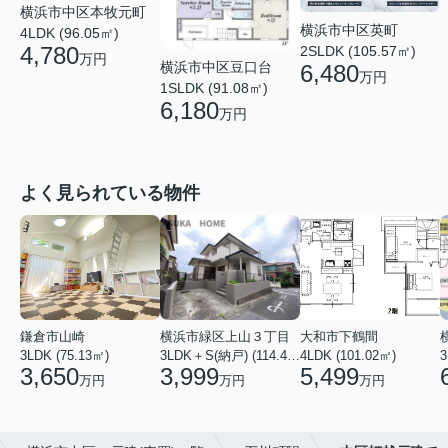
横浜市中区本牧元町
横浜市中区英町
4LDK (96.05㎡)
4,780
2SLDK (105.57㎡)
万円
横浜市中区豆口台
6,480
万円
1SLDK (91.08㎡)
6,180
万円
よく見られている物件
鎌倉市山崎
横浜市緑区上山３丁目
大和市下鶴間
3LDK (75.13㎡)
3LDK＋S(納戸) (114.43㎡)
4LDK (101.02㎡)
3
3,650
3,999
5,499
万円
万円
万円