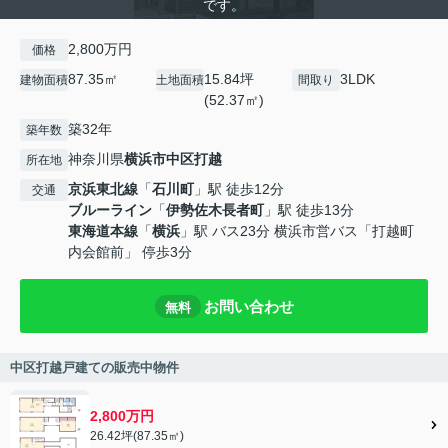
です。
2,800万円
価格
87.35㎡
15.84坪
3LDK
建物面積
土地面積
間取り
(52.37㎡)
築32年
築年数
神奈川県
横浜市中区
打越
所在地
京浜東北線
「
石川町
」駅 徒歩12分
交通
ブルーライン
「
伊勢佐木長者町
」駅 徒歩13分
東海道本線
「
横浜
」駅 バス23分 横浜市営バス「打越町
内会館前」 停歩3分
お問い合わせ
無料
中区打越戸建ての販売中物件
2,800万円
26.42坪(87.35㎡)