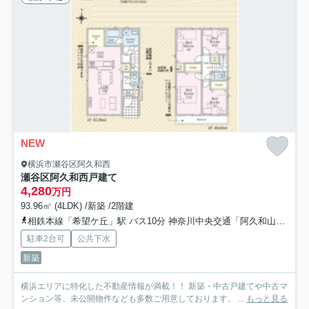
NEW
横浜市瀬谷区阿久和西
瀬谷区阿久和西戸建て
4,280
万円
93.96㎡ (4LDK) /新築 /2階建
相鉄本線「希望ケ丘」駅 バス10分 神奈川中央交通「阿久和山谷」 停歩4分
駐車2台可
公共下水
新築
横浜エリアに特化した不動産情報が満載！！ 新築・中古戸建てや中古マ
ンション等、未公開物件なども多数ご用意しております。 ...
もっと見る