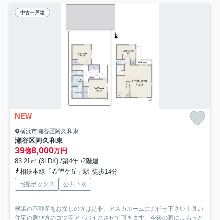
中古一戸建
NEW
横浜市瀬谷区阿久和東
瀬谷区阿久和東
39
8,000
億
万円
83.21㎡ (3LDK) /築4年 /2階建
相鉄本線「希望ケ丘」駅 徒歩14分
宅配ボックス
公共下水
横浜の不動産をお探しの方は是非、アスカホームにお任せ下さい！良い
住宅の選び方のコツ等アドバイスさせて頂きます。今後の家に...
もっと