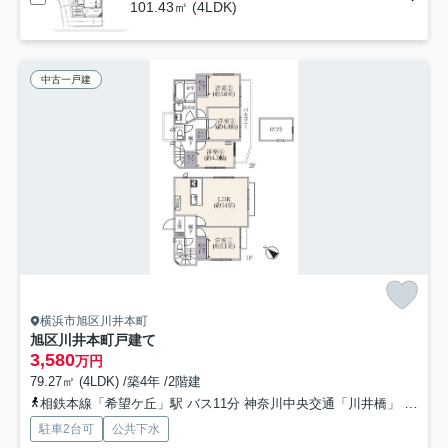
101.43㎡ (4LDK)
中古一戸建
横浜市旭区川井本町
旭区川井本町戸建て
3,580
万円
79.27㎡ (4LDK) /築4年 /2階建
相鉄本線「希望ケ丘」駅 バス11分 神奈川中央交通「川井橋」 停歩11分
駐車2台可
公共下水