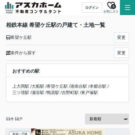
0
ログイン
お気に入り
相鉄本線 希望ケ丘駅の戸建て・土地一覧
希望ケ丘駅
変更
条件から探す
変更
おすすめの駅
上大岡駅
/
大船駅
/
希望ケ丘駅
/
港南台駅
/
本郷台駅
/
三ツ境駅
/
瀬谷駅
/
鴨居駅
/
吉野町駅
/
東戸塚駅
11
件
12
戸
新築一戸建