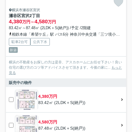
横浜市瀬谷区宮沢
瀬谷区宮沢2丁目
4,380
4,580
万円～
万円
83.42㎡～87.48㎡ (2LDK＋S(納戸)) /予定 /2階建
相鉄本線「希望ケ丘」駅 バス6分 神奈川中央交通「三ツ境小学校前」 停歩9分
駐車2台可
公共下水
新築
横浜の不動産をお探しの方は是非、アスカホームにお任せ下さい！良い
住宅の選び方のコツ等アドバイスさせて頂きます。今後の家に...
もっと
見る
販売中の物件
4,380万円
83.42㎡ (2LDK＋S(納戸))
4,580万円
87.48㎡ (2LDK＋S(納戸))