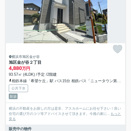
横浜市旭区金が谷
旭区金が谷２丁目
4,880
万円
93.57㎡ (4LDK) /予定 /2階建
相鉄本線「希望ケ丘」駅 バス15分 相鉄バス「ニュータウン第７」 停歩2分
公共下水
新築
横浜の不動産をお探しの方は是非、アスカホームにお任せ下さい！良い
住宅の選び方のコツ等アドバイスさせて頂きます。今後の家に...
もっと
見る
販売中の物件