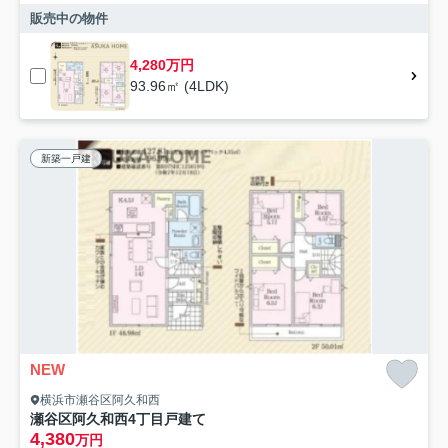
販売中の物件
4,280万円
93.96㎡ (4LDK)
新築一戸建
NEW
横浜市瀬谷区阿久和西
瀬谷区阿久和西4丁目戸建て
4,380
万円