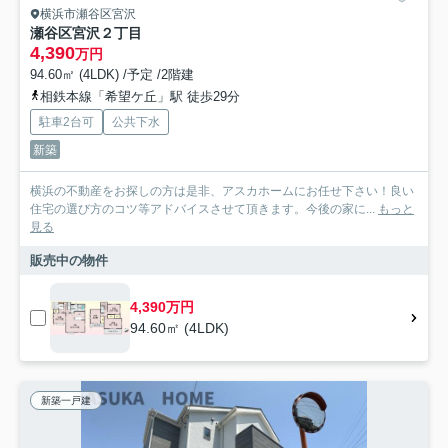
横浜市瀬谷区宮沢
瀬谷区宮沢２丁目
4,390
万円
94.60㎡ (4LDK) /予定 /2階建
相鉄本線「希望ケ丘」駅 徒歩29分
駐車2台可
公共下水
新築
横浜の不動産をお探しの方は是非、アスカホームにお任せ下さい！良い
住宅の選び方のコツ等アドバイスさせて頂きます。今後の家に...
もっと
見る
販売中の物件
4,390万円
94.60㎡ (4LDK)
新築一戸建