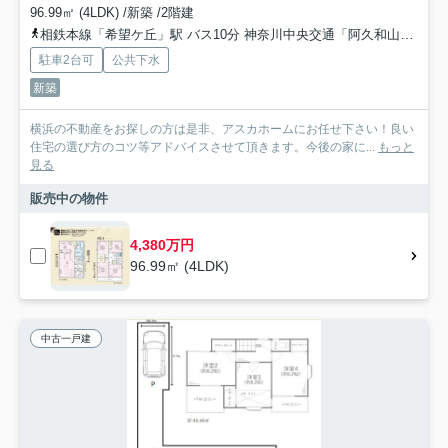
96.99㎡ (4LDK) /新築 /2階建
相鉄本線「希望ケ丘」駅 バス10分 神奈川中央交通「阿久和山谷」 停歩4分
駐車2台可
公共下水
新築
横浜の不動産をお探しの方は是非、アスカホームにお任せ下さい！良い
住宅の選び方のコツ等アドバイスさせて頂きます。今後の家に...
もっと
見る
販売中の物件
4,380万円
96.99㎡ (4LDK)
中古一戸建