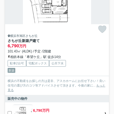
横浜市旭区さちが丘
さちが丘新築戸建て
6,790
万円
101.43㎡ (4LDK) /予定 /2階建
相鉄本線「希望ケ丘」駅 徒歩14分
駐車2台可
宅配ボックス
公共下水
新築
横浜の不動産をお探しの方は是非、アスカホームにお任せ下さい！良い
住宅の選び方のコツ等アドバイスさせて頂きます。今後の家に...
もっと
見る
販売中の物件
6,790万円