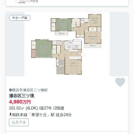
中古一戸建
横浜市瀬谷区二ツ橋町
瀬谷区三ツ境
4,980
万円
101.02㎡ (4LDK) /築27年 /2階建
相鉄本線「希望ケ丘」駅 徒歩24分
公共下水