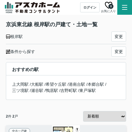
0
ログイン
お気に入り
京浜東北線 根岸駅の戸建て・土地一覧
根岸駅
変更
条件から探す
変更
おすすめの駅
上大岡駅
/
大船駅
/
希望ケ丘駅
/
港南台駅
/
本郷台駅
/
三ツ境駅
/
瀬谷駅
/
鴨居駅
/
吉野町駅
/
東戸塚駅
2
件
2
戸
中古一戸建