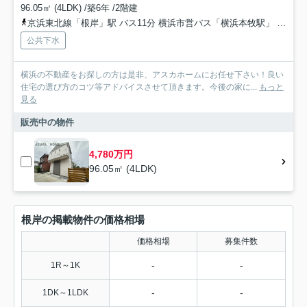
96.05㎡ (4LDK) /築6年 /2階建
京浜東北線「根岸」駅 バス11分 横浜市営バス「横浜本牧駅」 停歩6分
公共下水
横浜の不動産をお探しの方は是非、アスカホームにお任せ下さい！良い
住宅の選び方のコツ等アドバイスさせて頂きます。今後の家に...
もっと
見る
販売中の物件
4,780万円
96.05㎡ (4LDK)
根岸の掲載物件の価格相場
価格相場
募集件数
-
-
1R～1K
-
-
1DK～1LDK