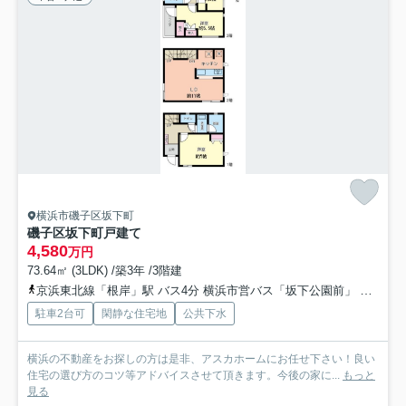
横浜市磯子区坂下町
磯子区坂下町戸建て
4,580
万円
73.64㎡ (3LDK) /築3年 /3階建
京浜東北線「根岸」駅 バス4分 横浜市営バス「坂下公園前」 停歩2分
駐車2台可
閑静な住宅地
公共下水
横浜の不動産をお探しの方は是非、アスカホームにお任せ下さい！良い
住宅の選び方のコツ等アドバイスさせて頂きます。今後の家に...
もっと
見る