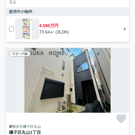
見る
販売中の物件
4,580万円
73.64㎡ (3LDK)
中古一戸建
横浜市磯子区丸山
磯子区丸山1丁目