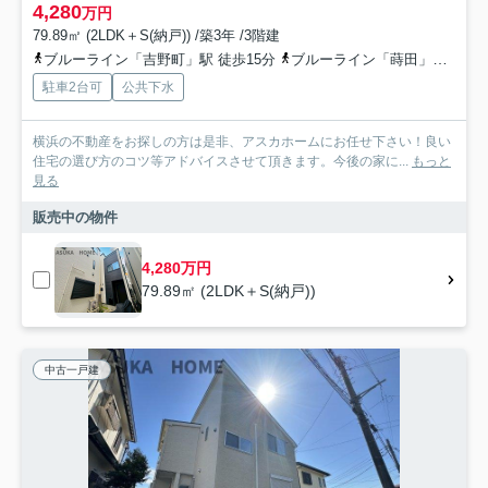
4,280
万円
79.89㎡ (2LDK＋S(納戸)) /築3年 /3階建
ブルーライン「吉野町」駅 徒歩15分
ブルーライン「蒔田」駅 徒歩17分
駐車2台可
公共下水
横浜の不動産をお探しの方は是非、アスカホームにお任せ下さい！良い
住宅の選び方のコツ等アドバイスさせて頂きます。今後の家に...
もっと
見る
販売中の物件
4,280万円
79.89㎡ (2LDK＋S(納戸))
中古一戸建