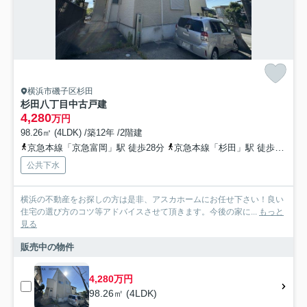
横浜市磯子区杉田
杉田八丁目中古戸建
4,280
万円
98.26㎡ (4LDK) /築12年 /2階建
京急本線「京急富岡」駅 徒歩28分
京急本線「杉田」駅 徒歩24分
公共下水
横浜の不動産をお探しの方は是非、アスカホームにお任せ下さい！良い
住宅の選び方のコツ等アドバイスさせて頂きます。今後の家に...
もっと
見る
販売中の物件
4,280万円
98.26㎡ (4LDK)