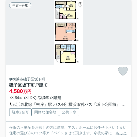
中古一戸建
横浜市磯子区坂下町
磯子区坂下町戸建て
4,580
万円
73.64㎡ (3LDK) /築3年 /3階建
京浜東北線「根岸」駅 バス4分 横浜市営バス「坂下公園前」 停歩2分
駐車2台可
閑静な住宅地
公共下水
横浜の不動産をお探しの方は是非、アスカホームにお任せ下さい！良い
住宅の選び方のコツ等アドバイスさせて頂きます。今後の家に...
もっと