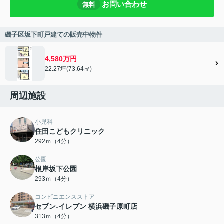
お問い合わせ
無料
磯子区坂下町戸建ての販売中物件
4,580万円
22.27坪(73.64㎡)
周辺施設
小児科
住田こどもクリニック
292ｍ（4分）
公園
根岸坂下公園
293ｍ（4分）
コンビニエンスストア
セブン-イレブン 横浜磯子原町店
313ｍ（4分）