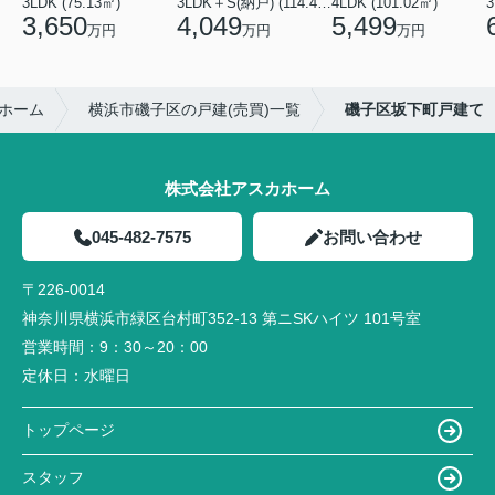
3LDK (75.13㎡)
3LDK＋S(納戸) (114.43㎡)
4LDK (101.02㎡)
3
3,650
4,049
5,499
万円
万円
万円
ホーム
横浜市磯子区の戸建(売買)一覧
磯子区坂下町戸建て
株式会社アスカホーム
045-482-7575
お問い合わせ
〒226-0014
神奈川県横浜市緑区台村町352-13 第ニSKハイツ 101号室
営業時間：
9：30～20：00
定休日：
水曜日
トップページ
スタッフ