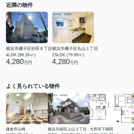
近隣の物件
横浜市磯子区杉田８丁目
横浜市磯子区丸山１丁目
4LDK (98.26㎡)
2SLDK (79.89㎡)
4,280
4,280
万円
万円
よく見られている物件
鎌倉市山崎
横浜市緑区上山３丁目
大和市下鶴間