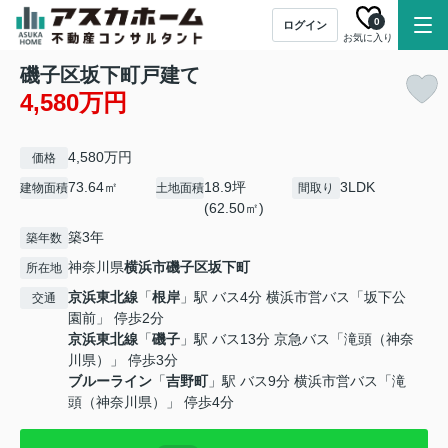
0
ログイン
お気に入り
磯子区坂下町戸建て
4,580万円
4,580万円
価格
73.64㎡
18.9坪
3LDK
建物面積
土地面積
間取り
(62.50㎡)
築3年
築年数
神奈川県
横浜市磯子区
坂下町
所在地
京浜東北線
「
根岸
」駅 バス4分 横浜市営バス「坂下公
交通
園前」 停歩2分
京浜東北線
「
磯子
」駅 バス13分 京急バス「滝頭（神奈
川県）」 停歩3分
ブルーライン
「
吉野町
」駅 バス9分 横浜市営バス「滝
頭（神奈川県）」 停歩4分