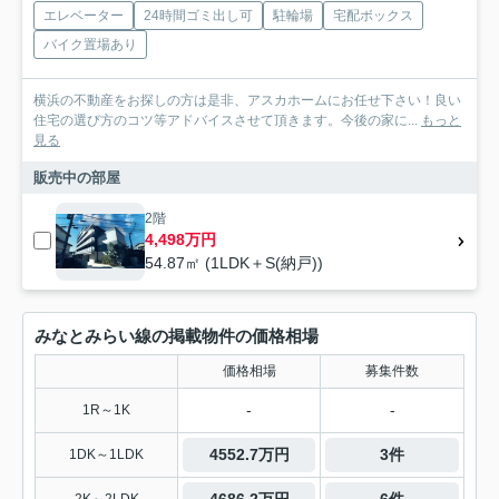
エレベーター
24時間ゴミ出し可
駐輪場
宅配ボックス
バイク置場あり
横浜の不動産をお探しの方は是非、アスカホームにお任せ下さい！良い
住宅の選び方のコツ等アドバイスさせて頂きます。今後の家に...
もっと
見る
販売中の部屋
2階
4,498万円
54.87㎡ (1LDK＋S(納戸))
みなとみらい線の掲載物件の価格相場
価格相場
募集件数
-
-
1R～1K
4552.7万円
3件
1DK～1LDK
4686.2万円
6件
2K～2LDK