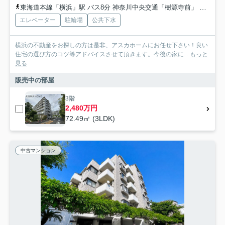
東海道本線「横浜」駅 バス8分 神奈川中央交通「樹源寺前」 停歩23分
エレベーター
駐輪場
公共下水
横浜の不動産をお探しの方は是非、アスカホームにお任せ下さい！良い
住宅の選び方のコツ等アドバイスさせて頂きます。今後の家に...
もっと
見る
販売中の部屋
3階
2,480万円
72.49㎡ (3LDK)
中古マンション