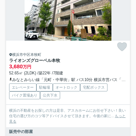
横浜市中区本牧町
ライオンズグローベル本牧
3,680
万円
52.65㎡ (2LDK) /築22年 /7階建
みなとみらい線「元町・中華街」駅 バス10分 横浜市営バス「小港」 停歩6分
エレベーター
駐輪場
オートロック
宅配ボックス
バイク置場あり
公共下水
横浜の不動産をお探しの方は是非、アスカホームにお任せ下さい！良い
住宅の選び方のコツ等アドバイスさせて頂きます。今後の家に...
もっと
見る
販売中の部屋