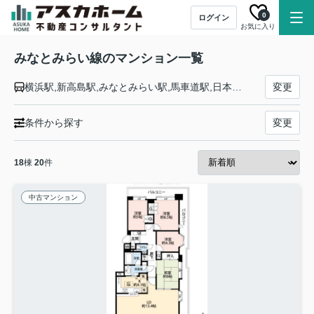
0
ログイン
お気に入り
みなとみらい線のマンション一覧
横浜駅,新高島駅,みなとみらい駅,馬車道駅,日本大通り駅,元町・中華街駅
変更
条件から探す
変更
18
棟
20
件
中古マンション