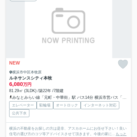
NEW
横浜市中区本牧原
ルネサンスシティ本牧
6,080
万円
81.29㎡ (3LDK) /築22年 /7階建
みなとみらい線「元町・中華街」駅 バス14分 横浜市営バス「本牧原」 停歩2分
エレベーター
駐輪場
オートロック
インターネット対応
公共下水
横浜の不動産をお探しの方は是非、アスカホームにお任せ下さい！良い
住宅の選び方のコツ等アドバイスさせて頂きます。今後の家に...
もっと