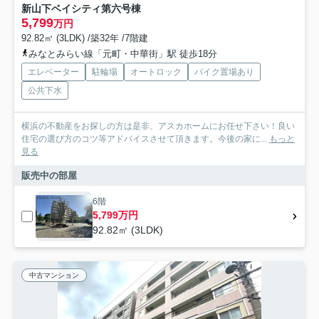
新山下ベイシティ第六号棟
5,799
万円
92.82㎡ (3LDK) /築32年 /7階建
みなとみらい線「元町・中華街」駅 徒歩18分
エレベーター
駐輪場
オートロック
バイク置場あり
公共下水
横浜の不動産をお探しの方は是非、アスカホームにお任せ下さい！良い
住宅の選び方のコツ等アドバイスさせて頂きます。今後の家に...
もっと
見る
販売中の部屋
6階
5,799万円
92.82㎡ (3LDK)
中古マンション