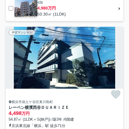
4階
4,980万円
50.30㎡ (1LDK)
中古マンション
横浜市保土ケ谷区東川島町
レーベン横濱西谷ＤＵＡＲＩＺＥ
4,498
万円
54.87㎡ (1LDK＋S(納戸)) /築3年 /6階建
京浜東北線「横浜」駅 徒歩71分