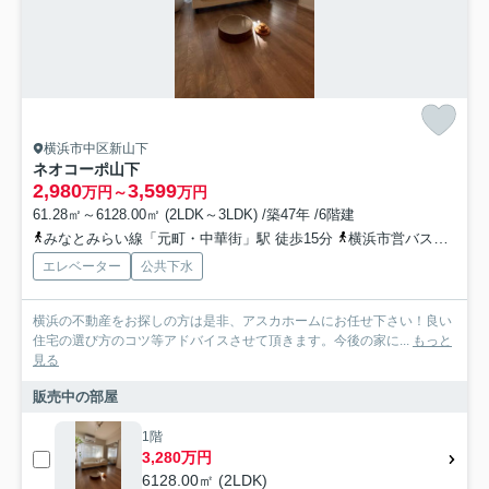
横浜市中区新山下
ネオコーポ山下
2,980
3,599
万円～
万円
61.28㎡～6128.00㎡ (2LDK～3LDK) /築47年 /6階建
みなとみらい線「元町・中華街」駅 徒歩15分
横浜市営バス「みなと赤十字病院入口」バス停下車 徒歩1分
エレベーター
公共下水
横浜の不動産をお探しの方は是非、アスカホームにお任せ下さい！良い
住宅の選び方のコツ等アドバイスさせて頂きます。今後の家に...
もっと
見る
販売中の部屋
1階
3,280万円
6128.00㎡ (2LDK)