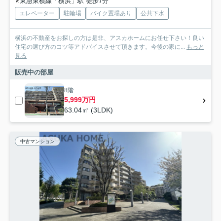
東急東横線「横浜」駅 徒歩7分
エレベーター
駐輪場
バイク置場あり
公共下水
横浜の不動産をお探しの方は是非、アスカホームにお任せ下さい！良い
住宅の選び方のコツ等アドバイスさせて頂きます。今後の家に...
もっと
見る
販売中の部屋
8階
5,999万円
63.04㎡ (3LDK)
中古マンション