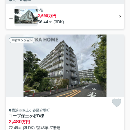
6階
2,690万円
56.44㎡ (3DK)
中古マンション
横浜市保土ケ谷区狩場町
コープ保土ヶ谷D棟
2,480
万円
72.49㎡ (3LDK) /築43年 /7階建