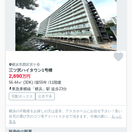
横浜市西区宮ケ谷
三ツ沢ハイタウン1号棟
2,690
万円
56.44㎡ (3DK) /築55年 /11階建
東急東横線「横浜」駅 徒歩23分
宅配ボックス
公共下水
横浜の不動産をお探しの方は是非、アスカホームにお任せ下さい！良い
住宅の選び方のコツ等アドバイスさせて頂きます。今後の家に...
もっと
見る
販売中の部屋