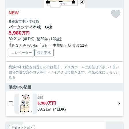
NEW
横浜市中区本牧原
パークシティ本牧 G棟
5,980
万円
89.21㎡ (4LDK) /築39年 /12階建
みなとみらい線「元町・中華街」駅 徒歩12分
エレベーター
公共下水
横浜の不動産をお探しの方は是非、アスカホームにお任せ下さい！良い
住宅の選び方のコツ等アドバイスさせて頂きます。今後の家に...
もっと
見る
販売中の部屋
5階
5,980万円
89.21㎡ (4LDK)
中古マンション