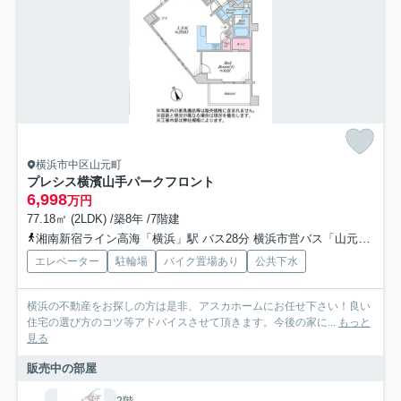
横浜市中区山元町
プレシス横濱山手パークフロント
6,998
万円
77.18㎡ (2LDK) /築8年 /7階建
湘南新宿ライン高海「横浜」駅 バス28分 横浜市営バス「山元町４丁目」 停歩1分
エレベーター
駐輪場
バイク置場あり
公共下水
横浜の不動産をお探しの方は是非、アスカホームにお任せ下さい！良い
住宅の選び方のコツ等アドバイスさせて頂きます。今後の家に...
もっと
見る
販売中の部屋