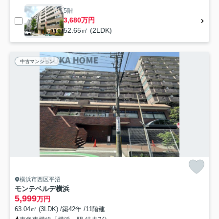
5階
3,680万円
52.65㎡ (2LDK)
中古マンション
横浜市西区平沼
モンテベルデ横浜
5,999
万円
63.04㎡ (3LDK) /築42年 /11階建