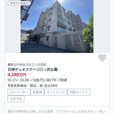
中古マンション
横浜市神奈川区三ツ沢西町
日神デュオステージ三ッ沢公園
4,180
万円
50.17㎡ (1LDK＋S(納戸)) /築17年 /7階建
東急東横線「横浜」駅 徒歩18分
エレベーター
駐輪場
オートロック
宅配ボックス
公共下水
横浜の不動産をお探しの方は是非、アスカホームにお任せ下さい！良い