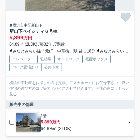
横浜市中区新山下
新山下ベイシティ６号棟
5,899
万円
64.89㎡ (2LDK) /築32年 /7階建
みなとみらい線「元町・中華街」駅 徒歩18分
みなとみらい線「日本大通り」駅 バス11分 横浜市営バス「みなと赤十字病院入口」 停歩4分
エレベーター
駐輪場
オートロック
宅配ボックス
バイク置場あり
公共下水
横浜の不動産をお探しの方は是非、アスカホームにお任せ下さい！良い
住宅の選び方のコツ等アドバイスさせて頂きます。今後の家に...
もっと
見る
販売中の部屋
1階
5,899万円
64.89㎡ (2LDK)