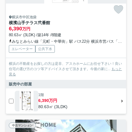
横浜市中区池袋
横濱山手テラス弐番館
6,390
万円
80.63㎡ (3LDK) /築14年 /8階建
みなとみらい線「元町・中華街」駅 バス22分 横浜市営バス「間門」 停歩1分
エレベーター
公共下水
横浜の不動産をお探しの方は是非、アスカホームにお任せ下さい！良い
住宅の選び方のコツ等アドバイスさせて頂きます。今後の家に...
もっと
見る
販売中の部屋
1階
6,390万円
80.63㎡ (3LDK)
中古マンション