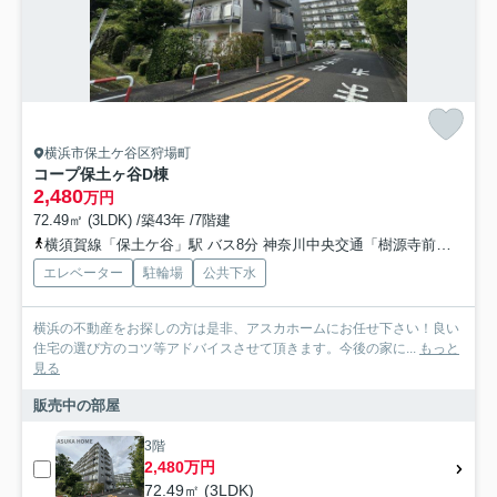
横浜市保土ケ谷区狩場町
コープ保土ヶ谷D棟
2,480
万円
72.49㎡ (3LDK) /築43年 /7階建
横須賀線「保土ケ谷」駅 バス8分 神奈川中央交通「樹源寺前」 停歩7分
エレベーター
駐輪場
公共下水
横浜の不動産をお探しの方は是非、アスカホームにお任せ下さい！良い
住宅の選び方のコツ等アドバイスさせて頂きます。今後の家に...
もっと
見る
販売中の部屋
3階
2,480万円
72.49㎡ (3LDK)