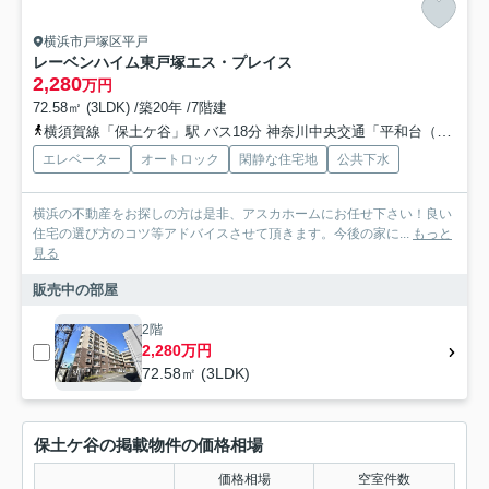
横浜市戸塚区平戸
レーベンハイム東戸塚エス・プレイス
2,280
万円
72.58㎡ (3LDK) /築20年 /7階建
横須賀線「保土ケ谷」駅 バス18分 神奈川中央交通「平和台（神奈川県）」 停歩7分
エレベーター
オートロック
閑静な住宅地
公共下水
横浜の不動産をお探しの方は是非、アスカホームにお任せ下さい！良い
住宅の選び方のコツ等アドバイスさせて頂きます。今後の家に...
もっと
見る
販売中の部屋
2階
2,280万円
72.58㎡ (3LDK)
保土ケ谷の掲載物件の価格相場
価格相場
空室件数