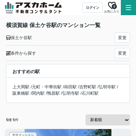
0
ログイン
お気に入り
横須賀線 保土ケ谷駅のマンション一覧
保土ケ谷駅
変更
条件から探す
変更
おすすめの駅
上大岡駅
/
元町・中華街駅
/
蒔田駅
/
吉野町駅
/
弘明寺駅
/
阪東橋駅
/
関内駅
/
鴨居駅
/
弘明寺駅
/
石川町駅
5
棟
5
件
中古マンション