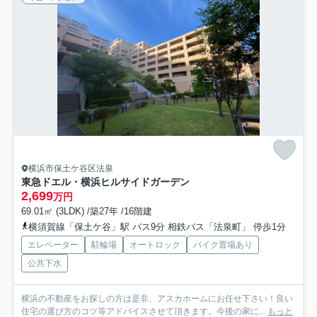
横浜市保土ケ谷区法泉
東急ドエル・横浜ヒルサイドガーデン
2,699
万円
69.01㎡ (3LDK) /築27年 /16階建
横須賀線「保土ケ谷」駅 バス9分 相鉄バス「法泉町」 停歩1分
エレベーター
駐輪場
オートロック
バイク置場あり
公共下水
横浜の不動産をお探しの方は是非、アスカホームにお任せ下さい！良い
住宅の選び方のコツ等アドバイスさせて頂きます。今後の家に...
もっと