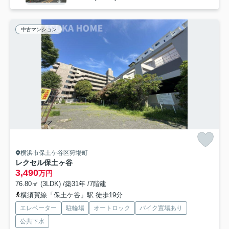
中古マンション
横浜市保土ケ谷区狩場町
レクセル保土ヶ谷
3,490
万円
76.80㎡ (3LDK) /築31年 /7階建
横須賀線「保土ケ谷」駅 徒歩19分
エレベーター
駐輪場
オートロック
バイク置場あり
公共下水