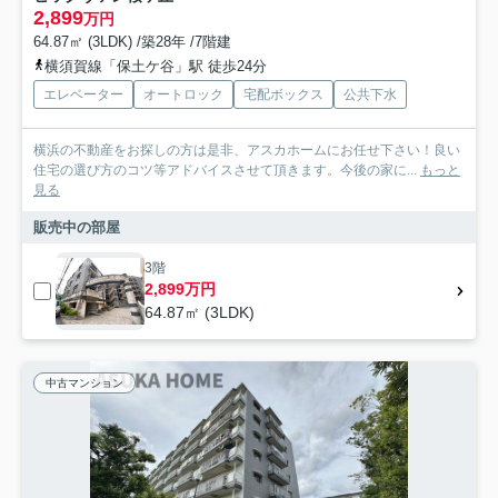
2,899
万円
64.87㎡ (3LDK) /築28年 /7階建
横須賀線「保土ケ谷」駅 徒歩24分
エレベーター
オートロック
宅配ボックス
公共下水
横浜の不動産をお探しの方は是非、アスカホームにお任せ下さい！良い
住宅の選び方のコツ等アドバイスさせて頂きます。今後の家に...
もっと
見る
販売中の部屋
3階
2,899万円
64.87㎡ (3LDK)
中古マンション