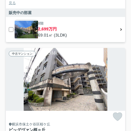
見る
販売中の部屋
8階
2,699万円
69.01㎡ (3LDK)
中古マンション
横浜市保土ケ谷区桜ケ丘
ビッグヴァン桜ヶ丘