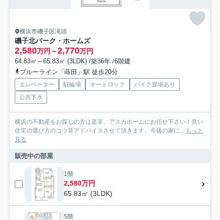
横浜市磯子区滝頭
磯子北パーク・ホームズ
2,580
2,770
万円～
万円
64.83㎡～65.83㎡ (3LDK) /築36年 /6階建
ブルーライン「蒔田」駅 徒歩20分
エレベーター
駐輪場
オートロック
バイク置場あり
公共下水
横浜の不動産をお探しの方は是非、アスカホームにお任せ下さい！良い
住宅の選び方のコツ等アドバイスさせて頂きます。今後の家に...
もっと
見る
販売中の部屋
1階
2,580万円
65.83㎡ (3LDK)
5階