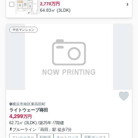
2,770万円
64.83㎡ (3LDK)
中古マンション
横浜市南区東蒔田町
ライトウェーブ蒔田
4,299
万円
62.71㎡ (3LDK) /築25年 /7階建
ブルーライン「蒔田」駅 徒歩7分
エレベーター
駐輪場
オートロック
宅配ボックス