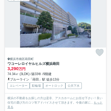
横浜市南区蒔田町
ワコーレロイヤルヒルズ横浜蒔田
3,290
万円
74.34㎡ (3LDK) /築33年 /9階建
ブルーライン「蒔田」駅 徒歩13分
エレベーター
駐輪場
オートロック
公共下水
横浜の不動産をお探しの方は是非、アスカホームにお任せ下さい！良い
住宅の選び方のコツ等アドバイスさせて頂きます。今後の家に...
もっと
見る