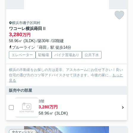
横浜市磯子区岡村
ワコーレ横浜蒔田Ⅱ
3,280
万円
58.96㎡ (3LDK) /築30年 /10階建
ブルーライン「蒔田」駅 徒歩14分
エレベーター
駐輪場
バイク置場あり
公共下水
横浜の不動産をお探しの方は是非、アスカホームにお任せ下さい！良い
住宅の選び方のコツ等アドバイスさせて頂きます。今後の家に...
もっと
見る
販売中の部屋
3階
3,280万円
58.96㎡ (3LDK)
中古マンション