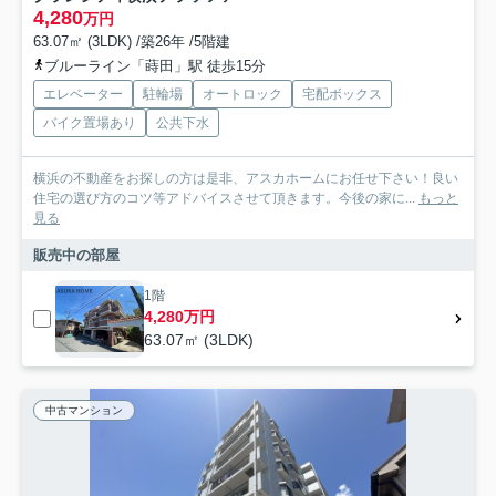
4,280
万円
63.07㎡ (3LDK) /築26年 /5階建
ブルーライン「蒔田」駅 徒歩15分
エレベーター
駐輪場
オートロック
宅配ボックス
バイク置場あり
公共下水
横浜の不動産をお探しの方は是非、アスカホームにお任せ下さい！良い
住宅の選び方のコツ等アドバイスさせて頂きます。今後の家に...
もっと
見る
販売中の部屋
1階
4,280万円
63.07㎡ (3LDK)
中古マンション