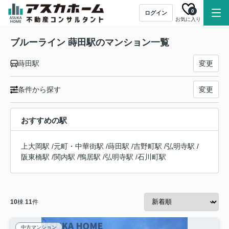
0
ログイン
お気に入り
ブルーライン 蒔田駅のマンション一覧
蒔田駅
変更
条件から探す
変更
おすすめの駅
上大岡駅
/
元町・中華街駅
/
蒔田駅
/
吉野町駅
/
弘明寺駅
/
阪東橋駅
/
関内駅
/
鴨居駅
/
弘明寺駅
/
石川町駅
10
棟
11
件
中古マンション