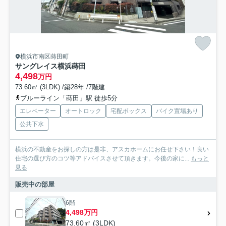
横浜市南区蒔田町
サングレイス横浜蒔田
4,498
万円
73.60㎡ (3LDK) /築28年 /7階建
ブルーライン「蒔田」駅 徒歩5分
エレベーター
オートロック
宅配ボックス
バイク置場あり
公共下水
横浜の不動産をお探しの方は是非、アスカホームにお任せ下さい！良い
住宅の選び方のコツ等アドバイスさせて頂きます。今後の家に...
もっと
見る
販売中の部屋
6階
4,498万円
73.60㎡ (3LDK)