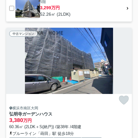
5階
3,299万円
52.26㎡ (2LDK)
中古マンション
横浜市南区大岡
弘明寺ガーデンハウス
3,380
万円
60.36㎡ (2LDK＋S(納戸)) /築38年 /4階建
ブルーライン「蒔田」駅 徒歩18分