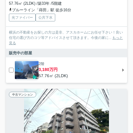
57.76㎡ (2LDK) /築33年 /5階建
ブルーライン「蒔田」駅 徒歩16分
光ファイバー
公共下水
横浜の不動産をお探しの方は是非、アスカホームにお任せ下さい！良い
住宅の選び方のコツ等アドバイスさせて頂きます。今後の家に...
もっと
見る
販売中の部屋
2階
3,180万円
57.76㎡ (2LDK)
中古マンション