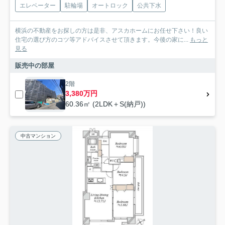
エレベーター
駐輪場
オートロック
公共下水
横浜の不動産をお探しの方は是非、アスカホームにお任せ下さい！良い
住宅の選び方のコツ等アドバイスさせて頂きます。今後の家に...
もっと
見る
販売中の部屋
2階
3,380万円
60.36㎡ (2LDK＋S(納戸))
中古マンション