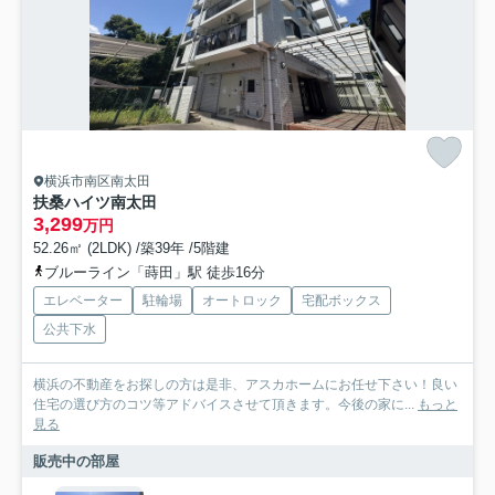
横浜市南区南太田
扶桑ハイツ南太田
3,299
万円
52.26㎡ (2LDK) /築39年 /5階建
ブルーライン「蒔田」駅 徒歩16分
エレベーター
駐輪場
オートロック
宅配ボックス
公共下水
横浜の不動産をお探しの方は是非、アスカホームにお任せ下さい！良い
住宅の選び方のコツ等アドバイスさせて頂きます。今後の家に...
もっと
見る
販売中の部屋