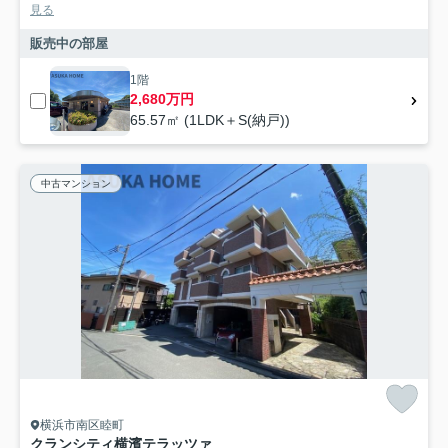
見る
販売中の部屋
1階
2,680万円
65.57㎡ (1LDK＋S(納戸))
中古マンション
横浜市南区睦町
クランシティ横濱テラッツァ