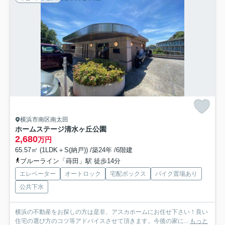
横浜市南区南太田
ホームステージ清水ヶ丘公園
2,680
万円
65.57㎡ (1LDK＋S(納戸)) /築24年 /6階建
ブルーライン「蒔田」駅 徒歩14分
エレベーター
オートロック
宅配ボックス
バイク置場あり
公共下水
横浜の不動産をお探しの方は是非、アスカホームにお任せ下さい！良い
住宅の選び方のコツ等アドバイスさせて頂きます。今後の家に...
もっと