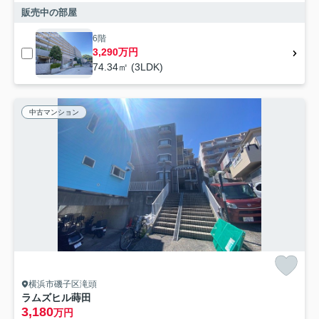
販売中の部屋
6階
3,290万円
74.34㎡ (3LDK)
中古マンション
横浜市磯子区滝頭
ラムズヒル蒔田
3,180
万円