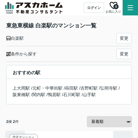
0
ログイン
お気に入り
東急東横線 白楽駅のマンション一覧
白楽駅
変更
条件から探す
変更
おすすめの駅
上大岡駅
/
元町・中華街駅
/
蒔田駅
/
吉野町駅
/
弘明寺駅
/
阪東橋駅
/
関内駅
/
鴨居駅
/
石川町駅
/
山手駅
2
棟
2
件
中古マンション