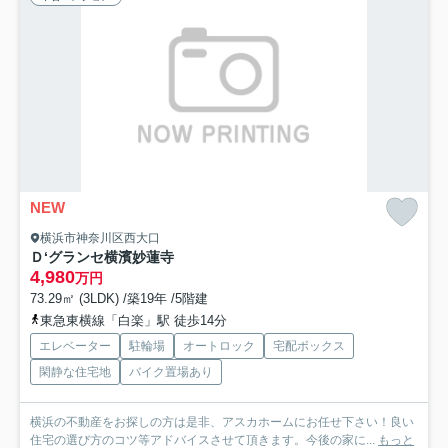
NEW
横浜市神奈川区西大口
Ｄ‘グランセ横濱妙蓮寺
4,980
万円
73.29㎡ (3LDK) /築19年 /5階建
東急東横線「白楽」駅 徒歩14分
エレベーター
駐輪場
オートロック
宅配ボックス
閑静な住宅地
バイク置場あり
横浜の不動産をお探しの方は是非、アスカホームにお任せ下さい！良い
住宅の選び方のコツ等アドバイスさせて頂きます。今後の家に...
もっと