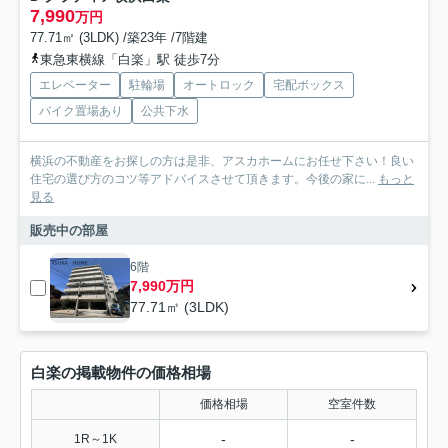
7,990
万円
77.71㎡ (3LDK) /築23年 /7階建
東急東横線「白楽」駅 徒歩7分
エレベーター
駐輪場
オートロック
宅配ボックス
バイク置場あり
公共下水
横浜の不動産をお探しの方は是非、アスカホームにお任せ下さい！良い
住宅の選び方のコツ等アドバイスさせて頂きます。今後の家に...
もっと
見る
販売中の部屋
6階
7,990万円
77.71㎡ (3LDK)
白楽の掲載物件の価格相場
価格相場
空室件数
-
-
1R～1K