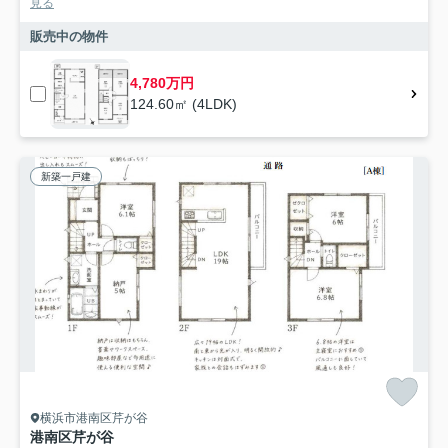
見る
販売中の物件
4,780万円
124.60㎡ (4LDK)
新築一戸建
横浜市港南区芹が谷
港南区芹が谷