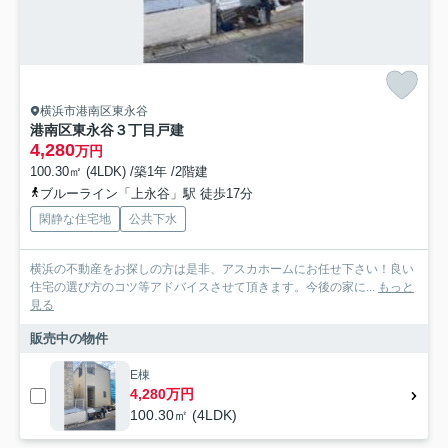
横浜市港南区東永谷
港南区東永谷３丁目戸建
4,280
万円
100.30㎡ (4LDK) /築1年 /2階建
ブルーライン「上永谷」駅 徒歩17分
閑静な住宅地
公共下水
横浜の不動産をお探しの方は是非、アスカホームにお任せ下さい！良い
住宅の選び方のコツ等アドバイスさせて頂きます。今後の家に...
もっと
見る
販売中の物件
E棟
4,280万円
100.30㎡ (4LDK)