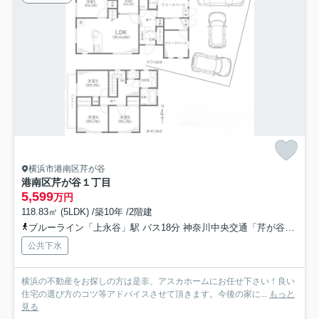
横浜市港南区芹が谷
港南区芹が谷１丁目
5,599
万円
118.83㎡ (5LDK) /築10年 /2階建
ブルーライン「上永谷」駅 バス18分 神奈川中央交通「芹が谷」 停歩3分
公共下水
横浜の不動産をお探しの方は是非、アスカホームにお任せ下さい！良い
住宅の選び方のコツ等アドバイスさせて頂きます。今後の家に...
もっと
見る