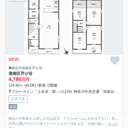
NEW
横浜市港南区芹が谷
港南区芹が⾕
4,780
万円
124.60㎡ (4LDK) /新築 /2階建
ブルーライン「上永谷」駅 バス13分 神奈川中央交通「浩南台」 停歩3分
公共下水
新築
横浜の不動産をお探しの方は是非、アスカホームにお任せ下さい！良い
住宅の選び方のコツ等アドバイスさせて頂きます。今後の家に...
もっと