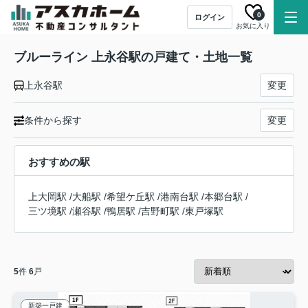
0
ログイン
お気に入り
ブルーライン 上永谷駅の戸建て・土地一覧
上永谷駅
変更
条件から探す
変更
おすすめの駅
上大岡駅
/
大船駅
/
希望ケ丘駅
/
港南台駅
/
本郷台駅
/
三ツ境駅
/
瀬谷駅
/
鴨居駅
/
吉野町駅
/
東戸塚駅
5
件
6
戸
新築一戸建