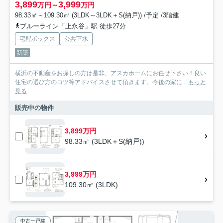
3,899
3,999
万円～
万円
98.33㎡～109.30㎡ (3LDK～3LDK＋S(納戸)) /予定 /3階建
ブルーライン「上永谷」駅 徒歩27分
宅配ボックス
公共下水
新築
横浜の不動産をお探しの方は是非、アスカホームにお任せ下さい！良い
住宅の選び方のコツ等アドバイスさせて頂きます。今後の家に...
もっと
見る
販売中の物件
3,899万円
98.33㎡ (3LDK＋S(納戸))
3,999万円
109.30㎡ (3LDK)
中古一戸建