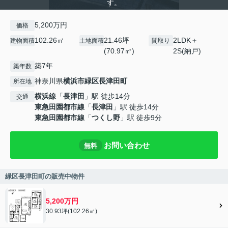
す。
5,200万円
価格
102.26㎡
21.46坪
2LDK＋
建物面積
土地面積
間取り
(70.97㎡)
2S(納戸)
築7年
築年数
神奈川県
横浜市緑区
長津田町
所在地
横浜線
「
長津田
」駅 徒歩14分
交通
東急田園都市線
「
長津田
」駅 徒歩14分
東急田園都市線
「
つくし野
」駅 徒歩9分
お問い合わせ
無料
緑区長津田町の販売中物件
5,200万円
30.93坪(102.26㎡)