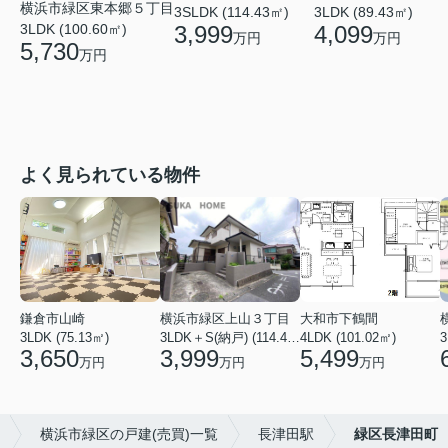
横浜市緑区東本郷５丁目
3SLDK (114.43㎡)
3LDK (89.43㎡)
3LDK (100.60㎡)
3,999
4,099
万円
万円
5,730
万円
よく見られている物件
鎌倉市山崎
横浜市緑区上山３丁目
大和市下鶴間
3LDK (75.13㎡)
3LDK＋S(納戸) (114.43㎡)
4LDK (101.02㎡)
3
3,650
3,999
5,499
万円
万円
万円
横浜市緑区の戸建(売買)一覧
長津田駅
緑区長津田町