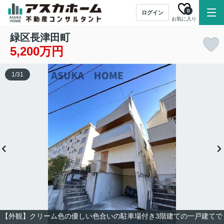
0
ログイン
お気に入り
緑区長津田町
5,200万円
1
/
31
【外観】クリーム色の優しい色合いの駐車場付き3階建ての一戸建てで