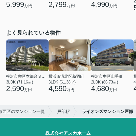
2
5,999
2,799
4,990
万円
万円
万円
よく見られている物件
横浜市栄区本郷台３丁目
横浜市港北区新羽町
横浜市中区山手町
3LDK (71.16㎡)
3LDK (61.38㎡)
2LDK (86.73㎡)
4
2,590
4,590
4,680
万円
万円
万円
市西区のマンション一覧
戸部駅
ライオンズマンション戸部
株式会社アスカホーム