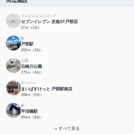
周辺施設
コンビニエンスストア
セブンイレブン 京急ST戸部店
37ｍ（1分）
駅
戸部駅
203ｍ（3分）
公園
石崎川公園
275ｍ（4分）
スーパー
まいばすけっと 戸部駅南店
398ｍ（5分）
駅
平沼橋駅
454ｍ（6分）
すべて見る