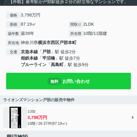
【外観】最寄駅が戸部駅徒歩２分の好立地なマンションです。
3,798万円
価格
87.19㎡
2LDK
面積
間取り
築39年
10階/11階建
築年数
所在階
神奈川県
横浜市西区
戸部本町
所在地
京急本線
「
戸部
」駅 徒歩2分
交通
相鉄本線
「
平沼橋
」駅 徒歩7分
ブルーライン
「
高島町
」駅 徒歩9分
お問い合わせ
無料
ライオンズマンション戸部の販売中物件
10階
3,798万円
10階 / 26.37坪(87.19㎡)