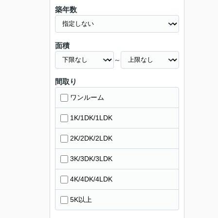
築年数
面積
～
間取り
ワンルーム
1K/1DK/1LDK
2K/2DK/2LDK
3K/3DK/3LDK
4K/4DK/4LDK
5K以上