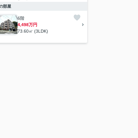
の部屋
6階
4,498万円
73.60㎡ (3LDK)