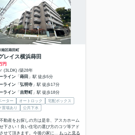
市南区
蒔田町
グレイス横浜蒔田
万円
㎡ (3LDK) /築28年
ーライン
「
蒔田
」駅 徒歩5分
ーライン
「
弘明寺
」駅 徒歩17分
ーライン
「
吉野町
」駅 徒歩18分
ベーター
オートロック
宅配ボックス
ク置場あり
公共下水
不動産をお探しの方は是非、アスカホーム
せ下さい！良い住宅の選び方のコツ等アド
させて頂きます。今後の家に...
もっと見る