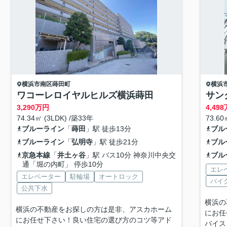
横浜市南区
蒔田町
横浜
ワコーレロイヤルヒルズ横浜蒔田
サン
3,290
万円
4,498
74.34㎡ (3LDK) /築33年
73.60
ブルーライン
「
蒔田
」駅 徒歩13分
ブル
ブルーライン
「
弘明寺
」駅 徒歩21分
ブル
京急本線
「
井土ヶ谷
」駅 バス10分 神奈川中央交
ブル
通「堀の内町」 停歩10分
エレ
エレベーター
駐輪場
オートロック
バイ
公共下水
横浜の
横浜の不動産をお探しの方は是非、アスカホーム
にお任
にお任せ下さい！良い住宅の選び方のコツ等アド
バイス