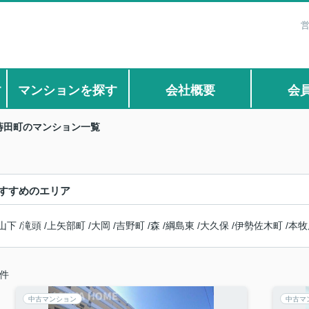
営
す
マンションを探す
会社概要
会
蒔田町のマンション一覧
すすめのエリア
山下
/
滝頭
/
上矢部町
/
大岡
/
吉野町
/
森
/
綱島東
/
大久保
/
伊勢佐木町
/
本牧
件
中古マンション
中古マ