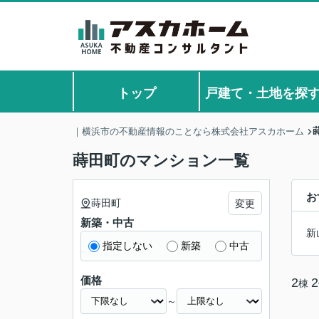
トップ
戸建て・土地を探
｜横浜市の不動産情報のことなら株式会社アスカホーム
蒔田町のマンション一覧
お
蒔田町
変更
新築・中古
新
指定しない
新築
中古
価格
2
2
棟
～