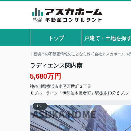
トップ
戸建て・土地を探
｜横浜市の不動産情報のことなら株式会社アスカホーム
ラディエンス関内南
5,680万円
神奈川県
横浜市南区
万世町
２丁目
ブルーライン「伊勢佐木長者町」駅徒歩10分
ブル
1
/
23