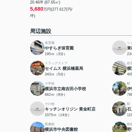
20.46坪 (67.65㎡)
5,680
万円(277.61万円/
坪)
周辺施設
保育園
シ
やすらぎ保育園
東
195ｍ（3分）
2
ドラッグストア
総
セイムス 横浜橋薬局
横
343ｍ（5分）
4
小学校
駅
横浜市立南吉田小学校
伊
662ｍ（9分）
7
その他
駅
キッチンオリジン 黄金町店
石
1075ｍ（14分）
1
図書館
動
横浜市中央図書館
野