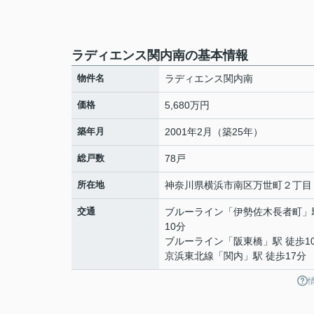
ラディエンス関内南の基本情報
物件名
ラディエンス関内南
価格
5,680万円
築年月
2001年2月（築25年）
総戸数
78戸
所在地
神奈川県
横浜市南区
万世町
２丁目
交通
ブルーライン
「
伊勢佐木長者町
」
10分
ブルーライン
「
阪東橋
」駅 徒歩1
京浜東北線
「
関内
」駅 徒歩17分