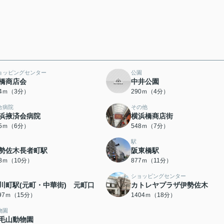
ョッピングセンター
公園
橋商店会
中井公園
34ｍ（3分）
290ｍ（4分）
合病院
その他
浜掖済会病院
横浜橋商店街
05ｍ（6分）
548ｍ（7分）
駅
勢佐木長者町駅
阪東橋駅
88ｍ（10分）
877ｍ（11分）
ショッピングセンター
川町駅(元町・中華街) 元町口
カトレヤプラザ伊勢佐木
197ｍ（15分）
1404ｍ（18分）
物園
毛山動物園