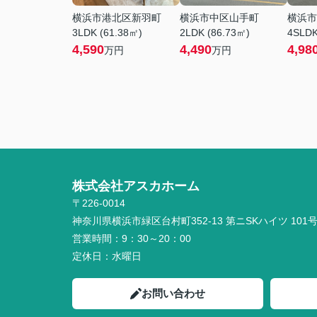
横浜市港北区新羽町
横浜市中区山手町
横浜市
3LDK (61.38㎡)
2LDK (86.73㎡)
4SLDK
4,590
4,490
4,98
万円
万円
株式会社アスカホーム
〒226-0014
神奈川県横浜市緑区台村町352-13 第ニSKハイツ 101
営業時間：
9：30～20：00
定休日：
水曜日
お問い合わせ