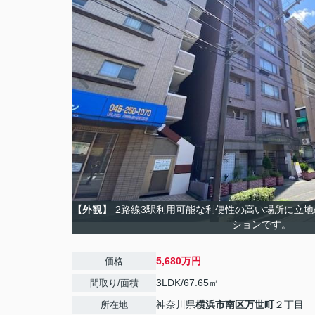
【外観】
2路線3駅利用可能な利便性の高い場所に立
ションです。
5,680万円
価格
3LDK/67.65㎡
間取り/面積
神奈川県
横浜市南区
万世町
２丁目
所在地