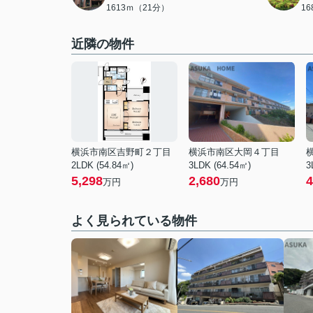
1613ｍ（21分）
1
近隣の物件
横浜市南区吉野町２丁目
横浜市南区大岡４丁目
2LDK (54.84㎡)
3LDK (64.54㎡)
3
5,298
2,680
4
万円
万円
よく見られている物件