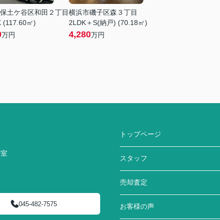
保土ケ谷区和田２丁目
横浜市磯子区森３丁目
 (117.60㎡)
2LDK＋S(納戸) (70.18㎡)
0
4,280
万円
万円
トップページ
号室
スタッフ
売却査定
045-482-7575
お客様の声