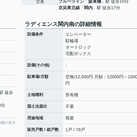
ブルーライン
「
阪東橋
」駅 徒歩10分
交通
京浜東北線
「
関内
」駅 徒歩17分
ラディエンス関内南の詳細情報
設備条件
エレベーター
駐輪場
オートロック
宅配ボックス
設備(その他)
-
駐車場/月額
空無/12,000円 月額：12000円～150
円
駅 徒歩
土地権利
所有権
0分
国土法届出
不要
用途地域
商業
情報の見方
販売戸数 / 総戸数
1戸 / 78戸