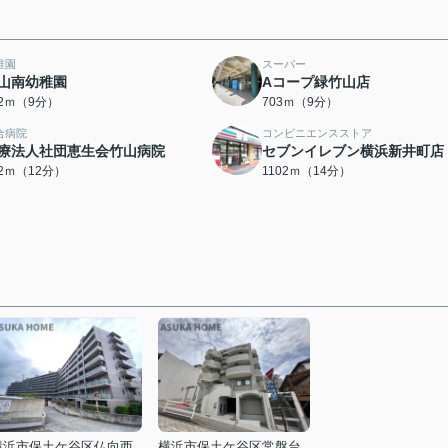
稚園
スーパー
山南幼稚園
Aコープ緑竹山店
82ｍ（9分）
703ｍ（9分）
合病院
コンビニエンスストア
療法人社団恵生会竹山病院
セブンイレブン横浜新井町店
32ｍ（12分）
1102ｍ（14分）
横浜市保土ケ谷区仏向西
横浜市保土ケ谷区常盤台