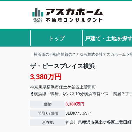
トップ
戸建て・土地を探
｜横浜市の不動産情報のことなら株式会社アスカホーム
ザ・ピースプレイス横浜
3,380万円
神奈川県
横浜市保土ケ谷区
上菅田町
横浜線「鴨居」駅バス10分横浜市営バス「鴨居７丁
3,380万円
価格
3LDK/73.69㎡
間取り/面積
神奈川県
横浜市保土ケ谷区
上菅田町
所在地