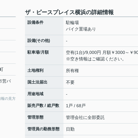
ザ・ピースプレイス横浜の詳細情報
設備条件
駐輪場
バイク置場あり
設備(その他)
-
駐車場/月額
空有(1台)/9,000円 月額￥3000～￥90
※空き情報はご確認ください。
町
土地権利
所有権
市営バ
国土法届出
不要
用途地域
-
情報の見方
販売戸数 / 総戸数
1戸 / 68戸
管理形態
管理会社に全部委託
管理員の勤務形態
日勤