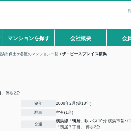
営
す
マンションを探す
会社概要
会
ザ・ピースプレイス横浜
横浜市保土ケ谷区のマンション一覧
目」停歩2分
2008年2月(築18年)
築年
空有(1台)
駐車
横浜線
「
鴨居
」駅 バス10分 横浜市営バ
交通
「鴨居７丁目」 停歩2分