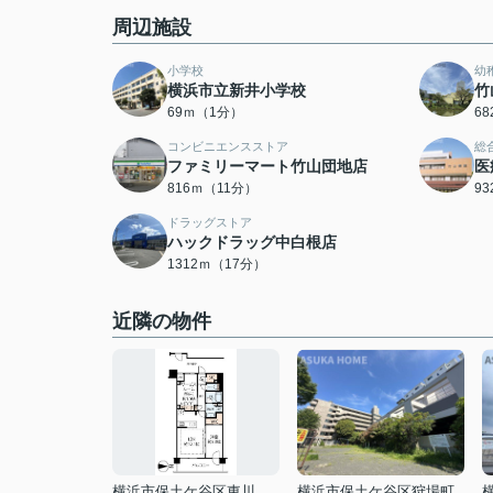
周辺施設
小学校
幼
横浜市立新井小学校
竹
69ｍ（1分）
6
コンビニエンスストア
総
ファミリーマート竹山団地店
医
816ｍ（11分）
9
ドラッグストア
ハックドラッグ中白根店
1312ｍ（17分）
近隣の物件
横浜市保土ケ谷区東川島町
横浜市保土ケ谷区狩場町