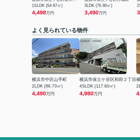
1SLDK (54.87㎡)
3LDK (76.80㎡)
2
4,498
3,490
3
万円
万円
よく見られている物件
横浜市中区山手町
横浜市保土ケ谷区和田２丁目
2LDK (86.73㎡)
4SLDK (117.60㎡)
2
4,490
4,980
4
万円
万円