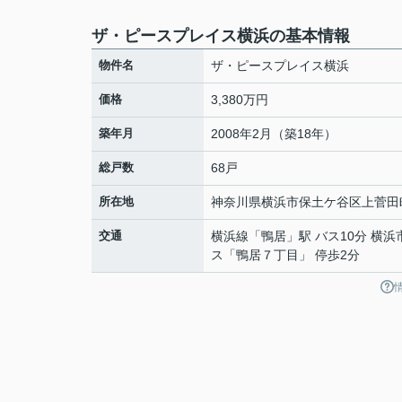
ザ・ピースプレイス横浜の基本情報
物件名
ザ・ピースプレイス横浜
価格
3,380万円
築年月
2008年2月（築18年）
総戸数
68戸
所在地
神奈川県
横浜市保土ケ谷区
上菅田
交通
横浜線
「
鴨居
」駅 バス10分 横浜
ス「鴨居７丁目」 停歩2分