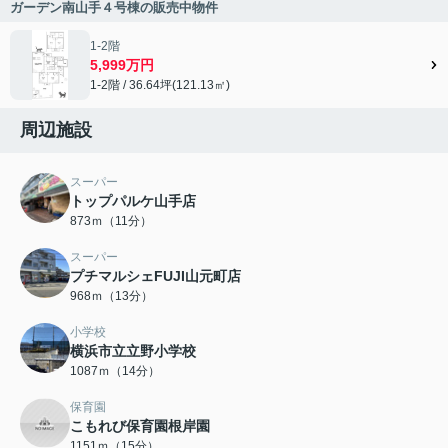
ガーデン南山手４号棟の販売中物件
1-2階
5,999万円
1-2階 / 36.64坪(121.13㎡)
周辺施設
スーパー
トップパルケ山手店
873ｍ（11分）
スーパー
プチマルシェFUJI山元町店
968ｍ（13分）
小学校
横浜市立立野小学校
1087ｍ（14分）
保育園
こもれび保育園根岸園
1151ｍ（15分）