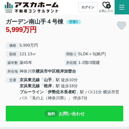
0
ログイン
お気に入り
ガーデン南山手４号棟
空室1
5,999万円
5,999万円
価格
121.13㎡
5LDK＋S(納戸)
面積
間取り
築45年
1-2階/3階建
築年数
所在階
神奈川県
横浜市中区
根岸加曽台
所在地
京浜東北線
「
山手
」駅 徒歩10分
交通
京浜東北線
「
根岸
」駅 徒歩18分
ブルーライン
「
伊勢佐木長者町
」駅 バス11分 横浜市営
バス「滝の上（神奈川県）」 停歩7分
お問い合わせ
無料