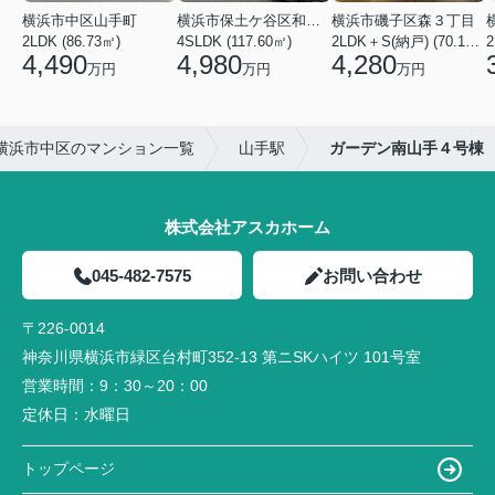
横浜市中区山手町
横浜市保土ケ谷区和田２丁目
横浜市磯子区森３丁目
2LDK (86.73㎡)
4SLDK (117.60㎡)
2LDK＋S(納戸) (70.18㎡)
2
4,490
4,980
4,280
万円
万円
万円
横浜市中区のマンション一覧
山手駅
ガーデン南山手４号棟
株式会社アスカホーム
045-482-7575
お問い合わせ
〒226-0014
神奈川県横浜市緑区台村町352-13 第ニSKハイツ 101号室
営業時間：
9：30～20：00
定休日：
水曜日
トップページ