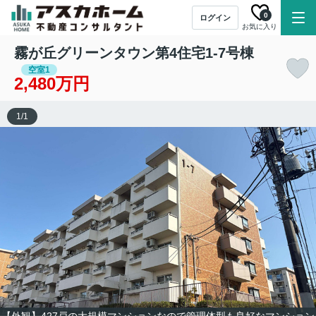
0
ログイン
お気に入り
霧が丘グリーンタウン第4住宅1-7号棟
空室1
2,480万円
1
/
1