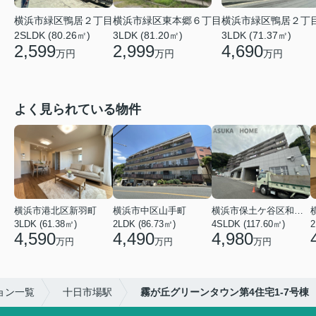
横浜市緑区東本郷６丁目
横浜市緑区鴨居２丁目
横浜市緑区鴨居２丁
3LDK (81.20㎡)
2SLDK (80.26㎡)
3LDK (71.37㎡)
2,999
2,599
4,690
万円
万円
万円
よく見られている物件
横浜市港北区新羽町
横浜市中区山手町
横浜市保土ケ谷区和田２丁目
3LDK (61.38㎡)
2LDK (86.73㎡)
4SLDK (117.60㎡)
4,590
4,490
4,980
万円
万円
万円
ョン一覧
十日市場駅
霧が丘グリーンタウン第4住宅1-7号棟