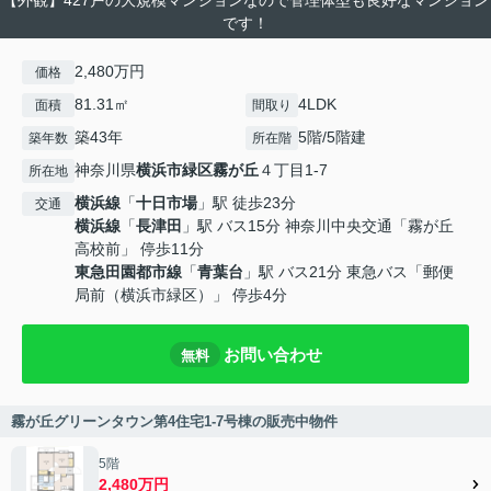
【外観】427戸の大規模マンションなので管理体型も良好なマンション
です！
2,480万円
価格
81.31㎡
4LDK
面積
間取り
築43年
5階/5階建
築年数
所在階
神奈川県
横浜市緑区
霧が丘
４丁目1-7
所在地
横浜線
「
十日市場
」駅 徒歩23分
交通
横浜線
「
長津田
」駅 バス15分 神奈川中央交通「霧が丘
高校前」 停歩11分
東急田園都市線
「
青葉台
」駅 バス21分 東急バス「郵便
局前（横浜市緑区）」 停歩4分
お問い合わせ
無料
霧が丘グリーンタウン第4住宅1-7号棟の販売中物件
5階
2,480万円