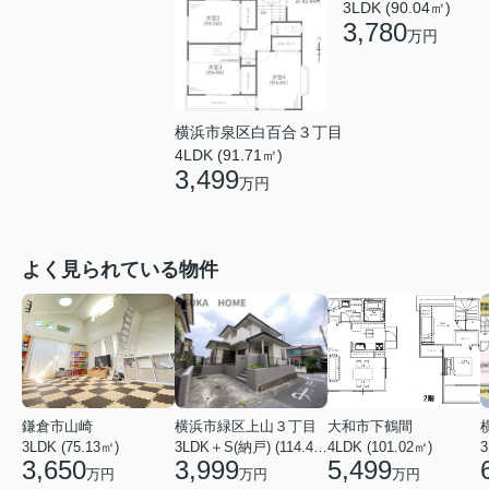
3LDK (90.04㎡)
3,780
万円
横浜市泉区白百合３丁目
4LDK (91.71㎡)
3,499
万円
よく見られている物件
鎌倉市山崎
横浜市緑区上山３丁目
大和市下鶴間
3LDK (75.13㎡)
3LDK＋S(納戸) (114.43㎡)
4LDK (101.02㎡)
3
3,650
3,999
5,499
万円
万円
万円