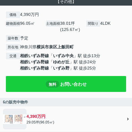
【その他】
4,390万円
価格
96.05㎡
38.01坪
4LDK
建物面積
土地面積
間取り
(125.67㎡)
予定
築年数
神奈川県
横浜市泉区
上飯田町
所在地
相鉄いずみ野線
「
いずみ中央
」駅 徒歩13分
交通
相鉄いずみ野線
「
ゆめが丘
」駅 徒歩24分
相鉄いずみ野線
「
いずみ野
」駅 徒歩25分
お問い合わせ
無料
6の販売中物件
4,390万円
29.05坪(96.05㎡)