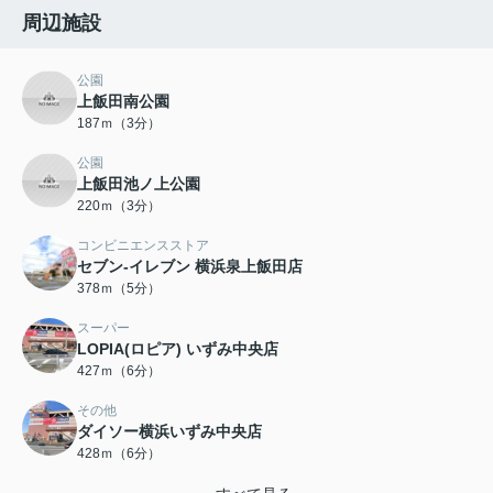
周辺施設
公園
上飯田南公園
187ｍ（3分）
公園
上飯田池ノ上公園
220ｍ（3分）
コンビニエンスストア
セブン-イレブン 横浜泉上飯田店
378ｍ（5分）
スーパー
LOPIA(ロピア) いずみ中央店
427ｍ（6分）
その他
ダイソー横浜いずみ中央店
428ｍ（6分）