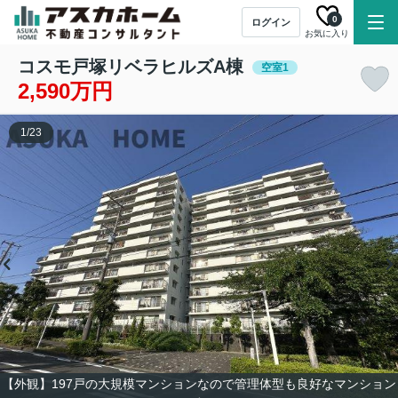
0
ログイン
お気に入り
コスモ戸塚リベラヒルズA棟
空室1
2,590万円
1
/
23
【外観】197戸の大規模マンションなので管理体型も良好なマンション