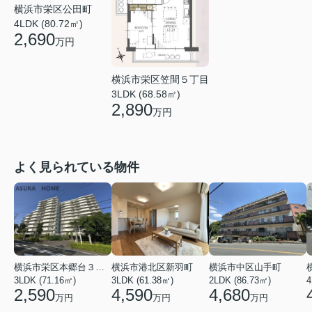
横浜市栄区公田町
4LDK (80.72㎡)
2,690
万円
横浜市栄区笠間５丁目
3LDK (68.58㎡)
2,890
万円
よく見られている物件
横浜市栄区本郷台３丁目
横浜市港北区新羽町
横浜市中区山手町
3LDK (71.16㎡)
3LDK (61.38㎡)
2LDK (86.73㎡)
4
2,590
4,590
4,680
万円
万円
万円