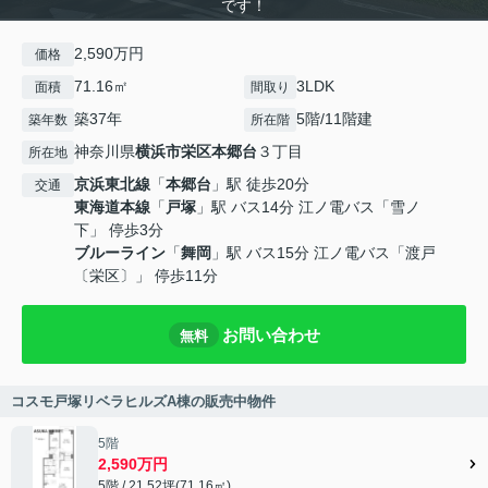
です！
2,590万円
価格
71.16㎡
3LDK
面積
間取り
築37年
5階/11階建
築年数
所在階
神奈川県
横浜市栄区
本郷台
３丁目
所在地
京浜東北線
「
本郷台
」駅 徒歩20分
交通
東海道本線
「
戸塚
」駅 バス14分 江ノ電バス「雪ノ
下」 停歩3分
ブルーライン
「
舞岡
」駅 バス15分 江ノ電バス「渡戸
〔栄区〕」 停歩11分
お問い合わせ
無料
コスモ戸塚リベラヒルズA棟の販売中物件
5階
2,590万円
5階 / 21.52坪(71.16㎡)